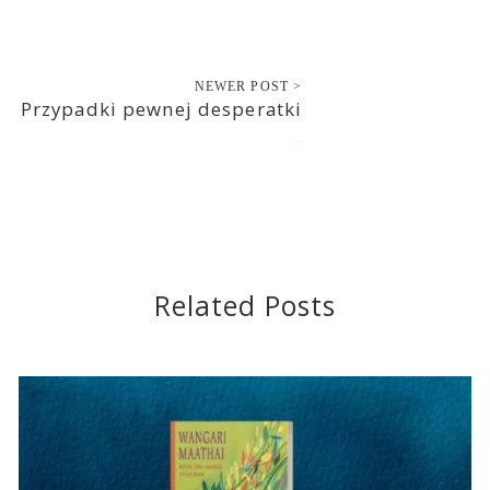
NEWER POST >
Przypadki pewnej desperatki
2015-09-03
Related Posts