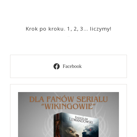
Krok po kroku. 1, 2, 3… liczymy!
2023-03-09
Facebook