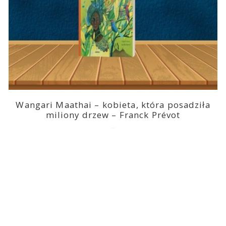
Wangari Maathai – kobieta, która posadziła
miliony drzew – Franck Prévot
2023-03-14