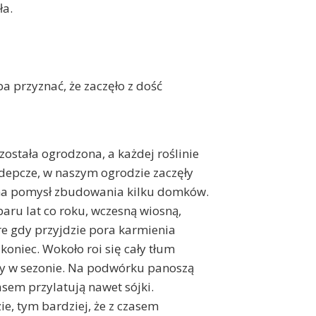
ła.
a przyznać, że zaczęło z dość
ostała ogrodzona, a każdej roślinie
odepcze, w naszym ogrodzie zaczęły
c na pomysł zbudowania kilku domków.
paru lat co roku, wczesną wiosną,
re gdy przyjdzie pora karmienia
koniec. Wokoło roi się cały tłum
azy w sezonie. Na podwórku panoszą
zasem przylatują nawet sójki.
ie, tym bardziej, że z czasem