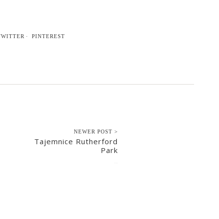
TWITTER
PINTEREST
NEWER POST >
Tajemnice Rutherford
Park
2015-09-29