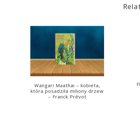
Rela
F
Wangari Maathai – kobieta,
która posadziła miliony drzew
– Franck Prévot
2023-03-14