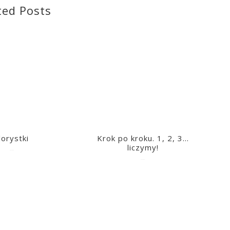
ted Posts
lorystki
Krok po kroku. 1, 2, 3…
liczymy!
2023-03-09
2023-03-09