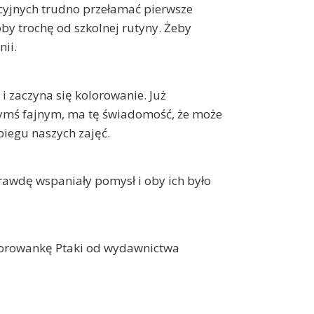
cyjnych trudno przełamać pierwsze
oby trochę od szkolnej rutyny. Żeby
nii.
 i zaczyna się kolorowanie. Już
zymś fajnym, ma tę świadomość, że może
biegu naszych zajęć.
awdę wspaniały pomysł i oby ich było
olorowankę Ptaki od wydawnictwa