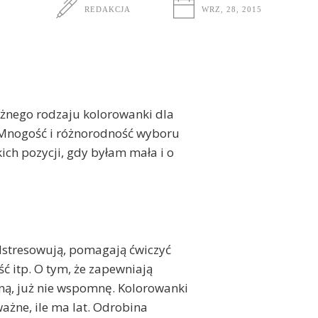
REDAKCJA
WRZ, 28, 2015
różnego rodzaju kolorowanki dla
. Mnogość i różnorodność wyboru
akich pozycji, gdy byłam mała i o
dstresowują, pomagają ćwiczyć
ć itp. O tym, że zapewniają
ną, już nie wspomnę. Kolorowanki
e ważne, ile ma lat. Odrobina