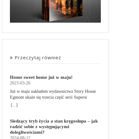
Przeczytaj również
Home sweet home już w maju!
2023-03-26
Już w maju nakładem wydawnictwa Story House
Egmont ukaże się trzecia część serii Supersi
scenarzysty Frederic Maupome. Ten tom nosi tytuł
[...]
Home sweet home. O czym tym razem poczytamy?
Troje dzieci z innej planety – Mat, Lili i Benji – są
Siedzący tryb życia a stan kręgosłupa – jak
obdarzone supermocami i wspomagane przez
radzić sobie z występującymi
robota o imieniu Al. Są rozdarte między chęcią
dolegliwościami?
prowadzenia normalnego życia wśród ludzi a
2024-08-12
lękiem przed odkryciem, kim są. W tej serii