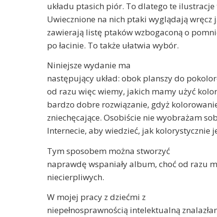
układu ptasich piór. To dlatego te ilustracje
Uwiecznione na nich ptaki wyglądają wręcz 
zawierają listę ptaków wzbogaconą o pomnie
po łacinie. To także ułatwia wybór.
Niniejsze wydanie ma
następujący układ: obok planszy do pokol
od razu więc wiemy, jakich mamy użyć koloró
bardzo dobre rozwiązanie, gdyż kolorowani
zniechęcające. Osobiście nie wyobrażam so
Internecie, aby wiedzieć, jak kolorystycznie 
Tym sposobem można stworzyć
naprawdę wspaniały album, choć od razu mów
niecierpliwych.
W mojej pracy z dziećmi z
niepełnosprawnością intelektualną znalazła