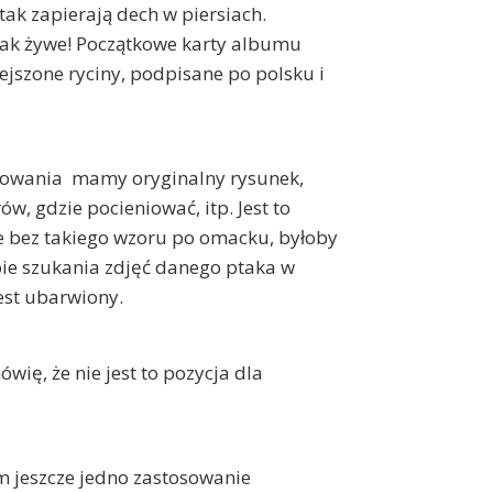
 tak zapierają dech w piersiach.
jak żywe! Początkowe karty albumu
jszone ryciny, podpisane po polsku i
orowania mamy oryginalny rysunek,
w, gdzie pocieniować, itp. Jest to
e bez takiego wzoru po omacku, byłoby
bie szukania zdjęć danego ptaka w
jest ubarwiony.
ię, że nie jest to pozycja dla
m jeszcze jedno zastosowanie