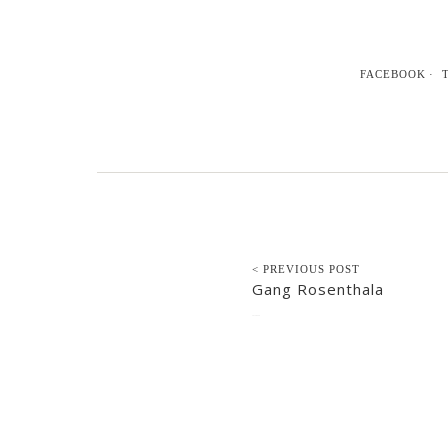
FACEBOOK
< PREVIOUS POST
Gang Rosenthala
2015-09-28