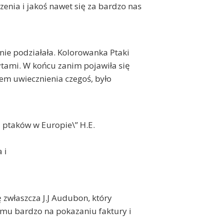
enia i jakoś nawet się za bardzo nas
ie podziałała. Kolorowanka Ptaki
ytami. W końcu zanim pojawiła się
m uwiecznienia czegoś, było
a ptaków w Europie\” H.E.
 i
 zwłaszcza J.J Audubon, który
o mu bardzo na pokazaniu faktury i