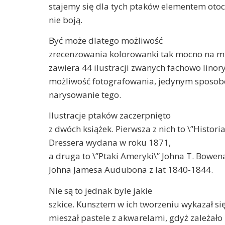
stajemy się dla tych ptaków elementem otocz
nie boją.
Być może dlatego możliwość
zrecenzowania kolorowanki tak mocno na mn
zawiera 44 ilustracji zwanych fachowo linor
możliwość fotografowania, jedynym sposobe
narysowanie tego.
Ilustracje ptaków zaczerpnięto
z dwóch książek. Pierwsza z nich to \”Histori
Dressera wydana w roku 1871,
a druga to \”Ptaki Ameryki\” Johna T. Bowena
Johna Jamesa Audubona z lat 1840-1844.
Nie są to jednak byle jakie
szkice. Kunsztem w ich tworzeniu wykazał się
mieszał pastele z akwarelami, gdyż zależał