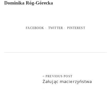
Dominika Róg-Górecka
FACEBOOK
TWITTER
PINTEREST
< PREVIOUS POST
Żałując macierzyństwa
2017-10-10