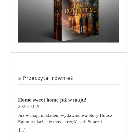
Przeczytaj również
Home sweet home już w maju!
2023-03-26
Już w maju nakładem wydawnictwa Story House
Egmont ukaże się trzecia część serii Supersi
scenarzysty Frederic Maupome. Ten tom nosi tytuł
[...]
Home sweet home. O czym tym razem poczytamy?