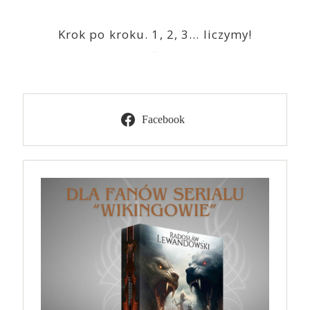
Krok po kroku. 1, 2, 3… liczymy!
2023-03-09
Facebook