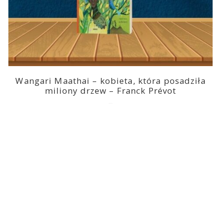
Wangari Maathai – kobieta, która posadziła
miliony drzew – Franck Prévot
2023-03-14