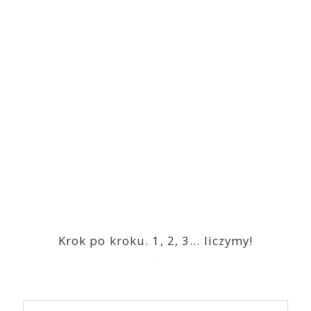
Krok po kroku. 1, 2, 3… liczymy!
2023-03-09