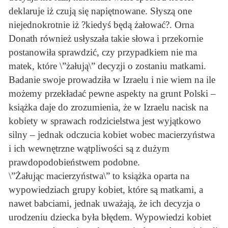
deklaruje iż czują się napiętnowane. Słyszą one
niejednokrotnie iż ?kiedyś będą żałować?. Orna
Donath również usłyszała takie słowa i przekornie
postanowiła sprawdzić, czy przypadkiem nie ma
matek, które \”żałują\” decyzji o zostaniu matkami.
Badanie swoje prowadziła w Izraelu i nie wiem na ile
możemy przekładać pewne aspekty na grunt Polski –
książka daje do zrozumienia, że w Izraelu nacisk na
kobiety w sprawach rodzicielstwa jest wyjątkowo
silny – jednak odczucia kobiet wobec macierzyństwa
i ich wewnętrzne wątpliwości są z dużym
prawdopodobieństwem podobne.
\”Żałując macierzyństwa\” to książka oparta na
wypowiedziach grupy kobiet, które są matkami, a
nawet babciami, jednak uważają, że ich decyzja o
urodzeniu dziecka była błędem. Wypowiedzi kobiet