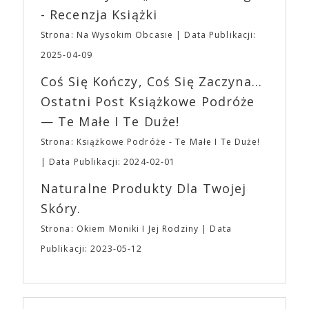
Waszych ulubionych Wystawców serwujących
roli. Twórca kultowych „Dziedzictwo. Hereditary” i
- Recenzja Książki
napoje oraz drobne przekąski a przed halą
„Midsommar. W biały dzień” zrealizował najbardziej
planujemy Strefę FoodTrucków. Życzymy Wam
Strona: Na Wysokim Obcasie
Data Publikacji:
osobisty film, który pozwolił mu w pełni podzielić
fantastycznego czasu oczekiwania na nadchodzącą
się z widzami swoimi lękami, wizją świata, a przede
2025-04-09
imprezę. W kwietniu widzimy się po raz kolejny w
wszystkim – swoim unikalnym poczuciem humoru.
EXPO XXI!
Coś Się Kończy, Coś Się Zaczyna...
„Bo się boi” w kinach od 21 kwietnia.
Ostatni Post Książkowe Podróże
— Te Małe I Te Duże!
Strona: Książkowe Podróże - Te Małe I Te Duże!
Data Publikacji: 2024-02-01
Naturalne Produkty Dla Twojej
Skóry.
Strona: Okiem Moniki I Jej Rodziny
Data
Publikacji: 2023-05-12