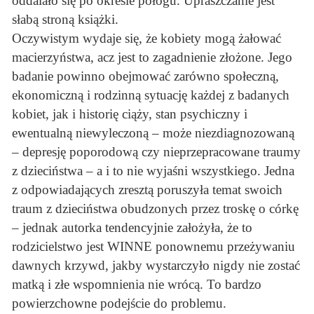
oddalało się po okresie połogu. Upraszczanie jest
słabą stroną książki.
Oczywistym wydaje się, że kobiety mogą żałować
macierzyństwa, acz jest to zagadnienie złożone. Jego
badanie powinno obejmować zarówno społeczną,
ekonomiczną i rodzinną sytuację każdej z badanych
kobiet, jak i historię ciąży, stan psychiczny i
ewentualną niewyleczoną – może niezdiagnozowaną
– depresję poporodową czy nieprzepracowane traumy
z dzieciństwa – a i to nie wyjaśni wszystkiego. Jedna
z odpowiadających zresztą poruszyła temat swoich
traum z dzieciństwa obudzonych przez troskę o córkę
– jednak autorka tendencyjnie założyła, że to
rodzicielstwo jest WINNE ponownemu przeżywaniu
dawnych krzywd, jakby wystarczyło nigdy nie zostać
matką i złe wspomnienia nie wrócą. To bardzo
powierzchowne podejście do problemu.