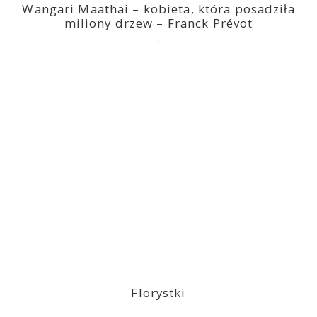
Wangari Maathai – kobieta, która posadziła
miliony drzew – Franck Prévot
2023-03-14
Florystki
2023-03-09