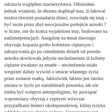
odczucia względem macierzyństwa. Odniosłam
jednak wrażenie, że słuszna skądinąd teza, iż żałować
można również posiadania dzieci, rozwinęła się tutaj –
być może przez zbyt emocjonalne podejście autorki ?
w liczne, nie do końca wyjaśnione tezy, budowane na
nadinterpretacjach. Anegdotę na temat dawnego
obyczaju kopania grobu kobietom ciężarnym i
zakopywania go po czterdziestu dniach od porodu
autorka skwitowała jedynie stwierdzeniem iż kobiety
ciężarne uważano za zmarłe – stwierdzenie miało
wesprzeć dalszy wywód o utracie własnego życia
przez zostanie matką. Jakkolwiek faktem jest istotna
zmiana w życiu po narodzinach potomka, tak nie
trzeba być wziętym antropologiem, by powiązać
wspomniany obyczaj z częstymi wówczas
przypadkami śmierci okołoporodowej, której ryzyko