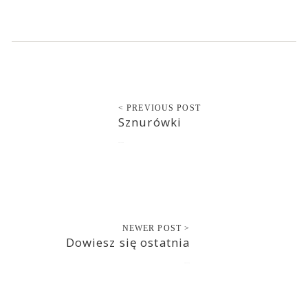
< PREVIOUS POST
Sznurówki
2017-10-10
NEWER POST >
Dowiesz się ostatnia
2017-10-10