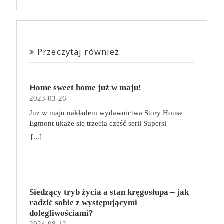
Przeczytaj również
Home sweet home już w maju!
2023-03-26
Już w maju nakładem wydawnictwa Story House
Egmont ukaże się trzecia część serii Supersi
scenarzysty Frederic Maupome. Ten tom nosi tytuł
[...]
Home sweet home. O czym tym razem poczytamy?
Troje dzieci z innej planety – Mat, Lili i Benji – są
obdarzone supermocami i wspomagane przez robota
o imieniu Al. Są rozdarte między chęcią
prowadzenia normalnego życia wśród ludzi a lękiem
Siedzący tryb życia a stan kręgosłupa – jak
przed odkryciem, kim są. W tej serii autorzy
radzić sobie z występującymi
podejmują takie tematy, jak poszukiwanie
dolegliwościami?
tożsamości, rodziny, samotności i odmienności pod
2024-08-12