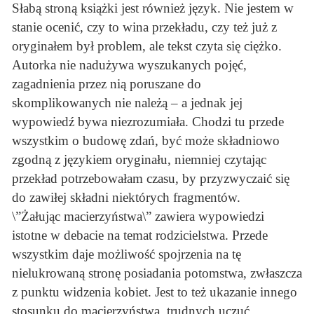
Słabą stroną książki jest również język. Nie jestem w
stanie ocenić, czy to wina przekładu, czy też już z
oryginałem był problem, ale tekst czyta się ciężko.
Autorka nie nadużywa wyszukanych pojęć,
zagadnienia przez nią poruszane do
skomplikowanych nie należą – a jednak jej
wypowiedź bywa niezrozumiała. Chodzi tu przede
wszystkim o budowę zdań, być może składniowo
zgodną z językiem oryginału, niemniej czytając
przekład potrzebowałam czasu, by przyzwyczaić się
do zawiłej składni niektórych fragmentów.
\”Żałując macierzyństwa\” zawiera wypowiedzi
istotne w debacie na temat rodzicielstwa. Przede
wszystkim daje możliwość spojrzenia na tę
nielukrowaną stronę posiadania potomstwa, zwłaszcza
z punktu widzenia kobiet. Jest to też ukazanie innego
stosunku do macierzyństwa, trudnych uczuć