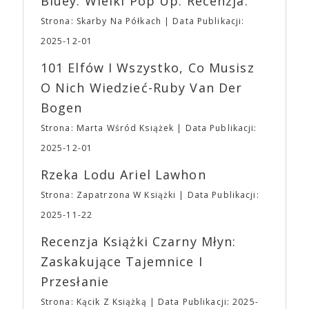
Bluey. Wielki Pop Up. Recenzja.
zakątkach Internetu, a ich ceny przekraczają 200$.
Sklepiku na wydarzeniu do zakupienia będą jedynie
Bluzy, czapki i T-shirty brandowane przez A24 stały
Strona: Skarby Na Półkach
Data Publikacji:
przypinki, magnesy, podstawki oraz torby z
się pożądanymi elementami ubioru 20-latków, dla
aktualnej edycji i to, co jeszcze mamy w magazynie
2025-12-01
których A24 jest niemalże synonimem kontrkultury.
z edycji poprzednich.
Godziny otwarcia Targów
Odzież z logo A24 można znaleźć nawet w sklepach
101 Elfów I Wszystko, Co Musisz
⛩Sobota: 10:00 – 20:00 ⛩ Niedziela: 10:00 –
online specjalizujących się w modzie ulicznej i
18:00
UWAGA
Ważne ➡ Impreza odbędzie
O Nich Wiedzieć-Ruby Van Der
topowych markach streetwearowych, takich jak
się na terenie obiektu EXPO XXI w Warszawie w
Grailed. Nie dziwi też, że w amerykańskich
Bogen
Hali 4 – to ta wolnostojąca hala. ➡ Na terenie EXPO
aplikacjach randkowych można znaleźć osoby,
XXI znajduje się duży, płatny parking naziemny
Strona: Marta Wśród Książek
Data Publikacji:
opisujące się jako osobowość A24, a nastolatkowie
oraz podziemny, z którego każdy z Uczestników
organizują imprezy przebierane w temacie
2025-12-01
może korzystać. ➡ Na terenie obiektu do Waszej
bohaterów z filmów studia. A24 wspiera również
dyspozycji będzie niewielka szatnia ➡ Dodatkowo
Rzeka Lodu Ariel Lawhon
kulturę kinomanów i entuzjastów wiedzy o filmie.
ze względu na to, że nasza impreza nie jest i nie
Formuła podcastu A24 opiera się na dialogu dwóch
Strona: Zapatrzona W Książki
Data Publikacji:
będzie konwentem, dbając o bezpieczeństwo
filmowców. Jednym z odcinków jest rozmowa
wszystkich, na terenie Targów obowiązuje całkowity
2025-11-22
Ariego Astera i Roberta Eggersa („Lighthouse”) o
zakaz zasiadania lub blokowania w inny sposób
gatunku, jakim jest horror. „Bo się boi” trafi do
Recenzja Książki Czarny Młyn:
przejść, schodów i dróg ewakuacyjnych. ➡ Ponadto
polskich kin 21 kwietnia, równolegle z premierą w
obowiązywać będzie także zakaz wnoszenia i
Zaskakujące Tajemnice I
Stanach Zjednoczonych. To szalona, szokująca i
spożywania na terenie Targów posiłków oraz
nieodparcie śmieszna czarna komedia o tym, jak
Przesłanie
produktów spożywczych, które nie zostały
pokonać lęk, wziąć życie w swoje ręce i stać się
zakupione na terenie imprezy. Ten zakaz nie będzie
Strona: Kącik Z Książką
Data Publikacji: 2025-
bohaterem własnej historii. W pełni autorska wizja