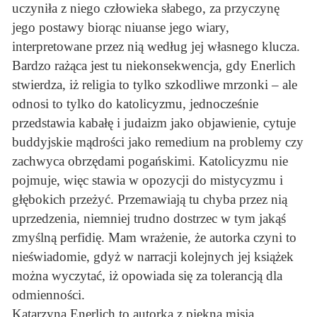
uczyniła z niego człowieka słabego, za przyczynę
jego postawy biorąc niuanse jego wiary,
interpretowane przez nią według jej własnego klucza.
Bardzo rażąca jest tu niekonsekwencja, gdy Enerlich
stwierdza, iż religia to tylko szkodliwe mrzonki – ale
odnosi to tylko do katolicyzmu, jednocześnie
przedstawia kabałę i judaizm jako objawienie, cytuje
buddyjskie mądrości jako remedium na problemy czy
zachwyca obrzędami pogańskimi. Katolicyzmu nie
pojmuje, więc stawia w opozycji do mistycyzmu i
głębokich przeżyć. Przemawiają tu chyba przez nią
uprzedzenia, niemniej trudno dostrzec w tym jakąś
zmyślną perfidię. Mam wrażenie, że autorka czyni to
nieświadomie, gdyż w narracji kolejnych jej książek
można wyczytać, iż opowiada się za tolerancją dla
odmienności.
Katarzyna Enerlich to autorka z piękną misją