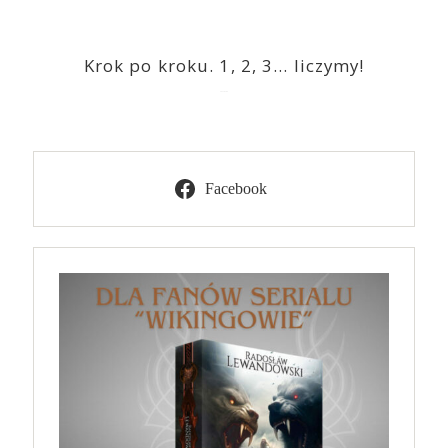
Krok po kroku. 1, 2, 3… liczymy!
2023-03-09
Facebook