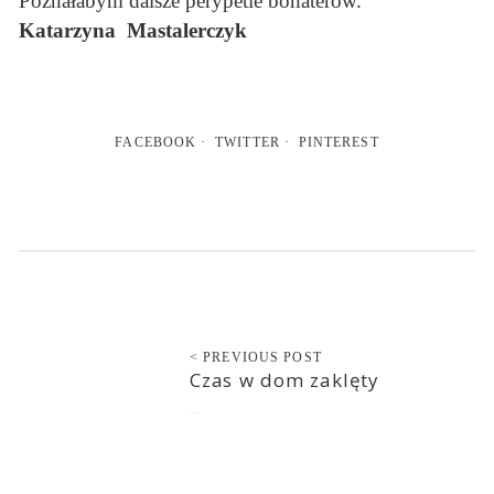
Poznałabym dalsze perypetie bohaterów.
Katarzyna Mastalerczyk
FACEBOOK
TWITTER
PINTEREST
< PREVIOUS POST
Czas w dom zaklęty
2018-04-19