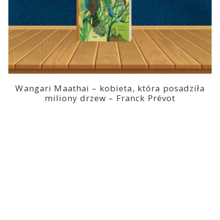
Wangari Maathai – kobieta, która posadziła
miliony drzew – Franck Prévot
2023-03-14