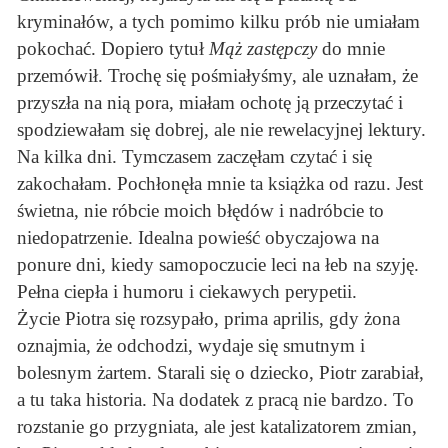
kryminałów, a tych pomimo kilku prób nie umiałam
pokochać. Dopiero tytuł
Mąż zastępczy
do mnie
przemówił. Trochę się pośmiałyśmy, ale uznałam, że
przyszła na nią pora, miałam ochotę ją przeczytać i
spodziewałam się dobrej, ale nie rewelacyjnej lektury.
Na kilka dni. Tymczasem zaczęłam czytać i się
zakochałam. Pochłonęła mnie ta książka od razu. Jest
świetna, nie róbcie moich błędów i nadróbcie to
niedopatrzenie. Idealna powieść obyczajowa na
ponure dni, kiedy samopoczucie leci na łeb na szyję.
Pełna ciepła i humoru i ciekawych perypetii.
Życie Piotra się rozsypało, prima aprilis, gdy żona
oznajmia, że odchodzi, wydaje się smutnym i
bolesnym żartem. Starali się o dziecko, Piotr zarabiał,
a tu taka historia. Na dodatek z pracą nie bardzo. To
rozstanie go przygniata, ale jest katalizatorem zmian,