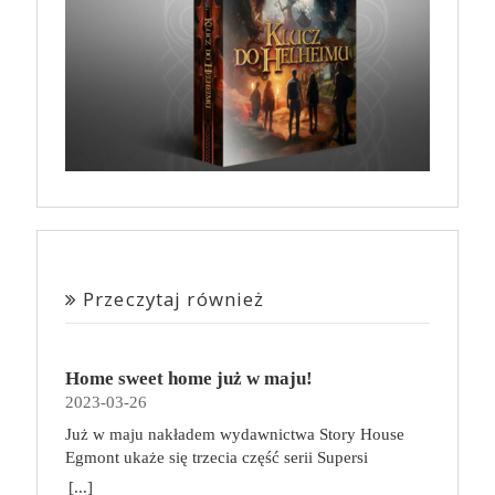
Przeczytaj również
Home sweet home już w maju!
2023-03-26
Już w maju nakładem wydawnictwa Story House
Egmont ukaże się trzecia część serii Supersi
scenarzysty Frederic Maupome. Ten tom nosi tytuł
[...]