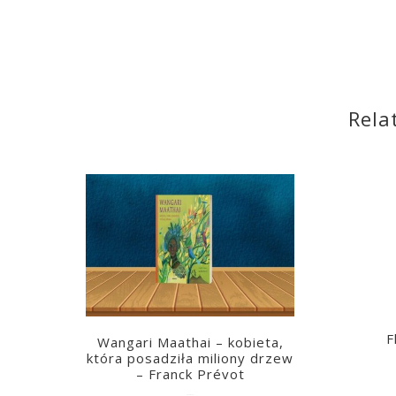
Rela
F
Wangari Maathai – kobieta,
która posadziła miliony drzew
– Franck Prévot
2023-03-14