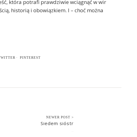
ć, która potrafi prawdziwie wciągnąć w wir
cią, historią i obowiązkiem. I – choć można
TWITTER
PINTEREST
NEWER POST >
Siedem sióstr
2018-04-21