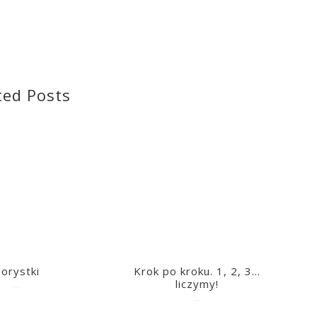
ted Posts
lorystki
Krok po kroku. 1, 2, 3…
liczymy!
2023-03-09
2023-03-09