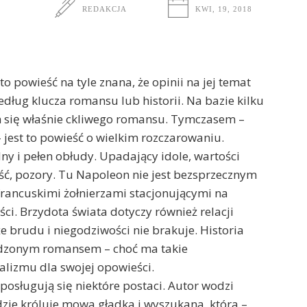
REDAKCJA
KWI, 19, 2018
 powieść na tyle znana, że opinii na jej temat
według klucza romansu lub historii. Na bazie kilku
m się właśnie ckliwego romansu. Tymczasem –
jest to powieść o wielkim rozczarowaniu.
ny i pełen obłudy. Upadający idole, wartości
ć, pozory. Tu Napoleon nie jest bezsprzecznym
francuskimi żołnierzami stacjonującymi na
ści. Brzydota świata dotyczy również relacji
 brudu i niegodziwości nie brakuje. Historia
ładzonym romansem – choć ma takie
alizmu dla swojej opowieści.
 posługują się niektóre postaci. Autor wodzi
gdzie króluje mowa gładka i wyszukana, która –