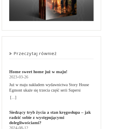
Przeczytaj również
Home sweet home już w maju!
2023-03-26
Już w maju nakładem wydawnictwa Story House
Egmont ukaże się trzecia część serii Supersi
scenarzysty Frederic Maupome. Ten tom nosi tytuł
[...]
Home sweet home. O czym tym razem poczytamy?
Troje dzieci z innej planety – Mat, Lili i Benji – są
Siedzący tryb życia a stan kręgosłupa – jak
obdarzone supermocami i wspomagane przez
radzić sobie z występującymi
robota o imieniu Al. Są rozdarte między chęcią
dolegliwościami?
prowadzenia normalnego życia wśród ludzi a
2024-08-12
lękiem przed odkryciem, kim są. W tej serii