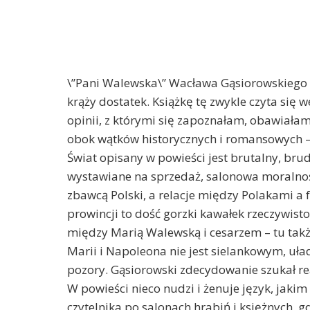
\”Pani Walewska\” Wacława Gąsiorowskiego to
krąży dostatek. Książkę tę zwykle czyta się 
opinii, z którymi się zapoznałam, obawiała
obok wątków historycznych i romansowych – 
Świat opisany w powieści jest brutalny, brud
wystawiane na sprzedaż, salonowa moralnoś
zbawcą Polski, a relacje między Polakami a 
prowincji to dość gorzki kawałek rzeczywisto
między Marią Walewską i cesarzem – tu także
Marii i Napoleona nie jest sielankowym, u
pozory. Gąsiorowski zdecydowanie szukał re
W powieści nieco nudzi i żenuje język, jakim
czytelnika po salonach hrabiń i księżnych, 