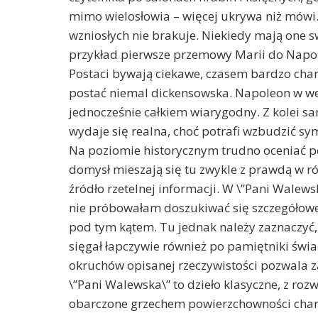
mimo wielosłowia – więcej ukrywa niż mówi.
wzniosłych nie brakuje. Niekiedy mają one 
przykład pierwsze przemowy Marii do Napole
Postaci bywają ciekawe, czasem bardzo char
postać niemal dickensowska. Napoleon w wer
jednocześnie całkiem wiarygodny. Z kolei
wydaje się realna, choć potrafi wzbudzić sy
Na poziomie historycznym trudno oceniać po
domysł mieszają się tu zwykle z prawdą w r
źródło rzetelnej informacji. W \”Pani Walew
nie próbowałam doszukiwać się szczegółowej
pod tym kątem. Tu jednak należy zaznaczyć
sięgał łapczywie również po pamiętniki św
okruchów opisanej rzeczywistości pozwala 
\”Pani Walewska\” to dzieło klasyczne, z roz
obarczone grzechem powierzchowności char