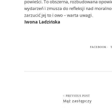
powieści. To obszerna, rozbudowana opowieś
wydarzeń i zmusza do refleksji nad moralnoś
zarzucić jej to i owo – warta uwagi.
Iwona Ladzińska
FACEBOOK
< PREVIOUS POST
Mąż zastępczy
2018-04-19