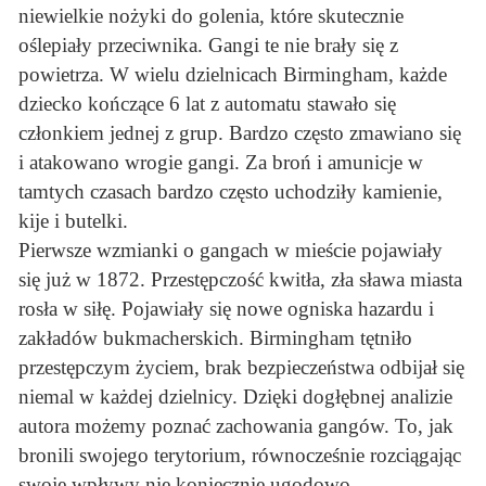
niewielkie nożyki do golenia, które skutecznie
oślepiały przeciwnika. Gangi te nie brały się z
powietrza. W wielu dzielnicach Birmingham, każde
dziecko kończące 6 lat z automatu stawało się
członkiem jednej z grup. Bardzo często zmawiano się
i atakowano wrogie gangi. Za broń i amunicje w
tamtych czasach bardzo często uchodziły kamienie,
kije i butelki.
Pierwsze wzmianki o gangach w mieście pojawiały
się już w 1872. Przestępczość kwitła, zła sława miasta
rosła w siłę. Pojawiały się nowe ogniska hazardu i
zakładów bukmacherskich. Birmingham tętniło
przestępczym życiem, brak bezpieczeństwa odbijał się
niemal w każdej dzielnicy. Dzięki dogłębnej analizie
autora możemy poznać zachowania gangów. To, jak
bronili swojego terytorium, równocześnie rozciągając
swoje wpływy nie koniecznie ugodowo.