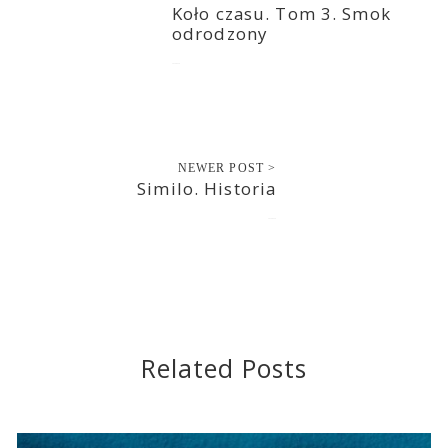
Koło czasu. Tom 3. Smok
odrodzony
2020-04-30
NEWER POST >
Similo. Historia
2020-04-30
Related Posts