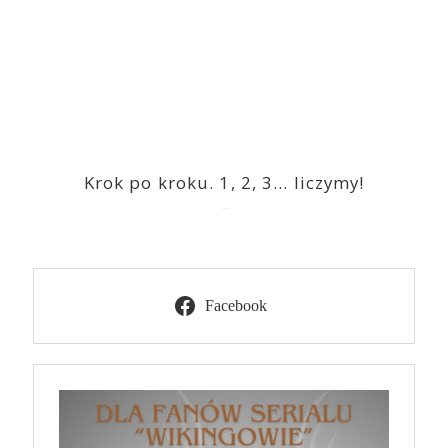
Krok po kroku. 1, 2, 3… liczymy!
2023-03-09
Facebook