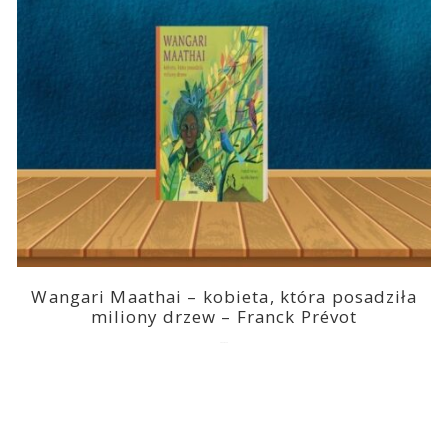
Wangari Maathai – kobieta, która posadziła
miliony drzew – Franck Prévot
2023-03-14