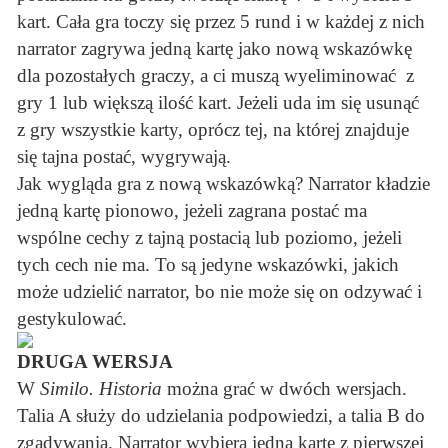
kart. Cała gra toczy się przez 5 rund i w każdej z nich
narrator zagrywa jedną kartę jako nową wskazówkę
dla pozostałych graczy, a ci muszą wyeliminować z
gry 1 lub większą ilość kart. Jeżeli uda im się usunąć
z gry wszystkie karty, oprócz tej, na której znajduje
się tajna postać, wygrywają.
Jak wygląda gra z nową wskazówką? Narrator kładzie
jedną kartę pionowo, jeżeli zagrana postać ma
wspólne cechy z tajną postacią lub poziomo, jeżeli
tych cech nie ma. To są jedyne wskazówki, jakich
może udzielić narrator, bo nie może się on odzywać i
gestykulować.
DRUGA WERSJA
W
Similo. Historia
można grać w dwóch wersjach.
Talia A służy do udzielania podpowiedzi, a talia B do
zgadywania. Narrator wybiera jedną kartę z pierwszej