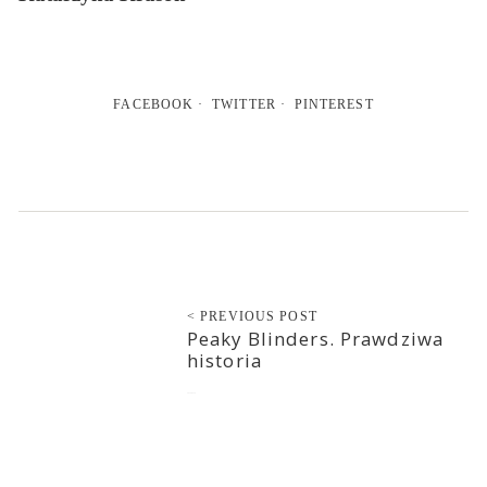
FACEBOOK
TWITTER
PINTEREST
< PREVIOUS POST
Peaky Blinders. Prawdziwa
historia
2020-04-30