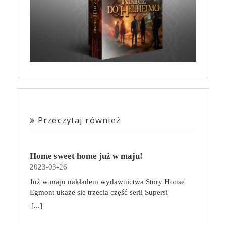
Przeczytaj również
Home sweet home już w maju!
2023-03-26
Już w maju nakładem wydawnictwa Story House
Egmont ukaże się trzecia część serii Supersi
scenarzysty Frederic Maupome. Ten tom nosi tytuł
[...]
Home sweet home. O czym tym razem poczytamy?
Troje dzieci z innej planety – Mat, Lili i Benji – są