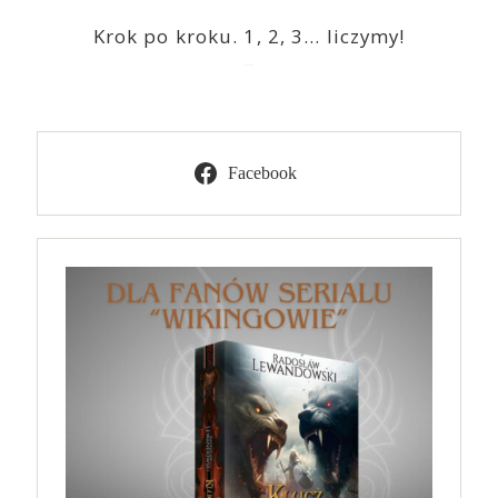
Krok po kroku. 1, 2, 3… liczymy!
2023-03-09
Facebook