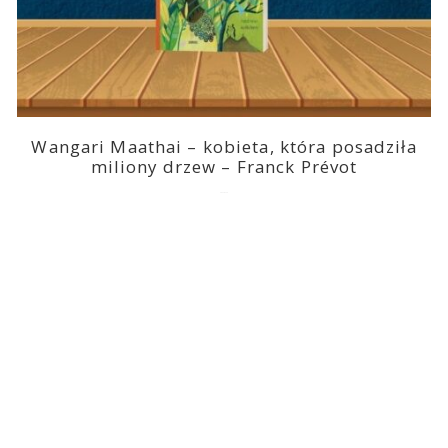
Wangari Maathai – kobieta, która posadziła
miliony drzew – Franck Prévot
2023-03-14