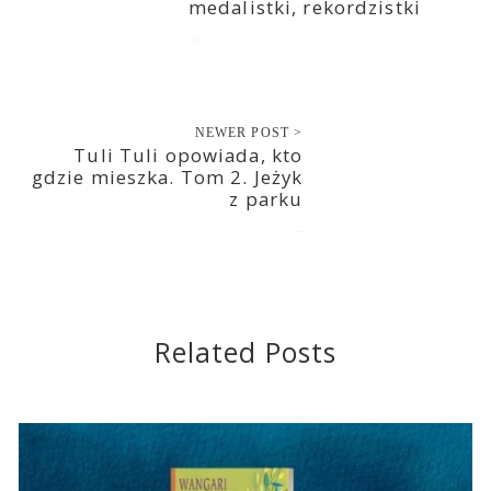
medalistki, rekordzistki
2020-10-30
NEWER POST >
Tuli Tuli opowiada, kto
gdzie mieszka. Tom 2. Jeżyk
z parku
2020-10-31
Related Posts