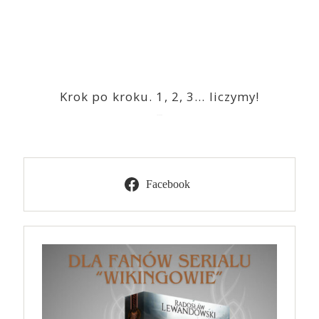
Krok po kroku. 1, 2, 3… liczymy!
2023-03-09
Facebook