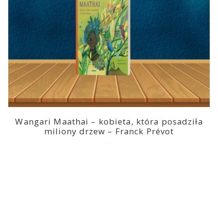
Wangari Maathai – kobieta, która posadziła
miliony drzew – Franck Prévot
2023-03-14