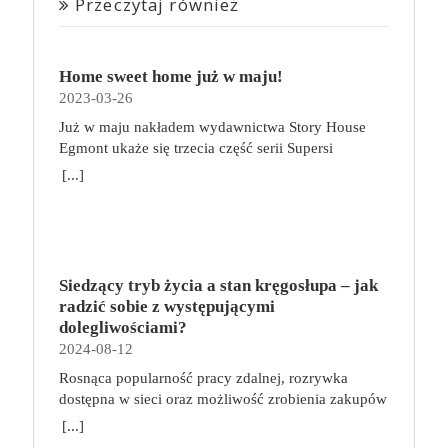
Przeczytaj również
Home sweet home już w maju!
2023-03-26
Już w maju nakładem wydawnictwa Story House
Egmont ukaże się trzecia część serii Supersi
scenarzysty Frederic Maupome. Ten tom nosi tytuł
[...]
Home sweet home. O czym tym razem poczytamy?
Troje dzieci z innej planety – Mat, Lili i Benji – są
obdarzone supermocami i wspomagane przez robota
o imieniu Al. Są rozdarte między chęcią
prowadzenia normalnego życia wśród ludzi a lękiem
Siedzący tryb życia a stan kręgosłupa – jak
przed odkryciem, kim są. W tej serii autorzy
radzić sobie z występującymi
podejmują takie tematy, jak poszukiwanie
dolegliwościami?
tożsamości, rodziny, samotności i odmienności pod
2024-08-12
przykrywką opowieści o superbohaterach. W
Rosnąca popularność pracy zdalnej, rozrywka
trzecim tomie rodzeństwo znalazło się w policyjnym
dostępna w sieci oraz możliwość zrobienia zakupów
potrzasku. Dzieci są ścigane, dlatego będą musiały
online sprawiają, że zmniejsza się nasza aktywność
opuścić swój dom i znaleźć nowe schronienie…
[...]
fizyczna. Coraz więcej siedzimy, już nie tylko w
Tytuł: Home sweet home. Supersi. Tom 3 Seria: