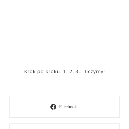
Krok po kroku. 1, 2, 3… liczymy!
2023-03-09
Facebook