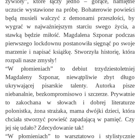
żywioły”, które łączy jedno – gorące, namiętne
uczucie wystawione na próbę. Bohaterowie powieści
będą musieli walczyć z demonami przeszłości, by
wygrać w najważniejszym starciu swego życia, a
stawką będzie miłość. Magdalena Szponar podczas
pierwszego lockdownu postanowiła sięgnąć po swoje
marzenie i napisać książkę. Stworzyła historię, która
rozpali nasze zmysły!
“W płomieniach” to debiut trzydziestoletniej
Magdaleny Szponar, niewątpliwie zbyt długo
ukrywającej pisarskie talenty. Autorka pisze
niebanalnie, bezkompromisowo i szczerze. Prywatnie
to zakochana w słowach i dobrej literaturze
polonistka, żona strażaka, mama dwójki dzieci, która
chciała stworzyć powieść zapadającą w pamięć. Czy
jej się udało? Zdecydowanie tak!
“W płomieniach” to warsztatowo i stylistycznie