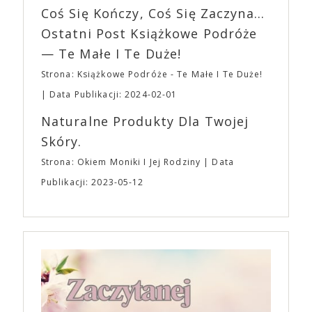
EXPO XXI!
Coś Się Kończy, Coś Się Zaczyna...
„Bo się boi” w kinach od 21 kwietnia.
Ostatni Post Książkowe Podróże
— Te Małe I Te Duże!
Strona: Książkowe Podróże - Te Małe I Te Duże!
Data Publikacji: 2024-02-01
Naturalne Produkty Dla Twojej
Skóry.
Strona: Okiem Moniki I Jej Rodziny
Data
Publikacji: 2023-05-12