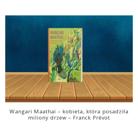
Wangari Maathai – kobieta, która posadziła
miliony drzew – Franck Prévot
2023-03-14