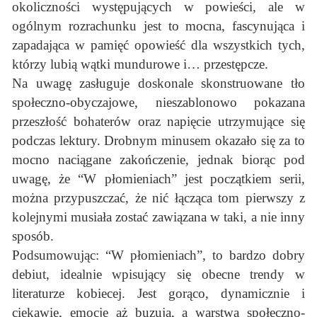
okoliczności występujących w powieści, ale w
ogólnym rozrachunku jest to mocna, fascynująca i
zapadająca w pamięć opowieść dla wszystkich tych,
którzy lubią wątki mundurowe i… przestępcze.
Na uwagę zasługuje doskonale skonstruowane tło
społeczno-obyczajowe, nieszablonowo pokazana
przeszłość bohaterów oraz napięcie utrzymujące się
podczas lektury. Drobnym minusem okazało się za to
mocno naciągane zakończenie, jednak biorąc pod
uwagę, że “W płomieniach” jest początkiem serii,
można przypuszczać, że nić łącząca tom pierwszy z
kolejnymi musiała zostać zawiązana w taki, a nie inny
sposób.
Podsumowując: “W płomieniach”, to bardzo dobry
debiut, idealnie wpisujący się obecne trendy w
literaturze kobiecej. Jest gorąco, dynamicznie i
ciekawie, emocje aż buzują, a warstwa społeczno-