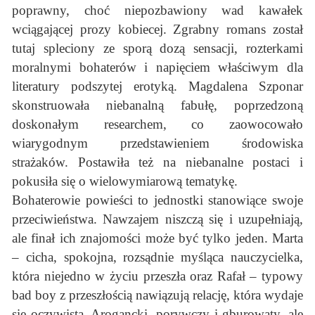
poprawny, choć niepozbawiony wad kawałek
wciągającej prozy kobiecej. Zgrabny romans został
tutaj spleciony ze sporą dozą sensacji, rozterkami
moralnymi bohaterów i napięciem właściwym dla
literatury podszytej erotyką. Magdalena Szponar
skonstruowała niebanalną fabułę, poprzedzoną
doskonałym researchem, co zaowocowało
wiarygodnym przedstawieniem środowiska
strażaków. Postawiła też na niebanalne postaci i
pokusiła się o wielowymiarową tematykę.
Bohaterowie powieści to jednostki stanowiące swoje
przeciwieństwa. Nawzajem niszczą się i uzupełniają,
ale finał ich znajomości może być tylko jeden. Marta
– cicha, spokojna, rozsądnie myśląca nauczycielka,
która niejedno w życiu przeszła oraz Rafał – typowy
bad boy z przeszłością nawiązują relację, która wydaje
się oczywista. Arogancki, porywczy i gburowaty, ale