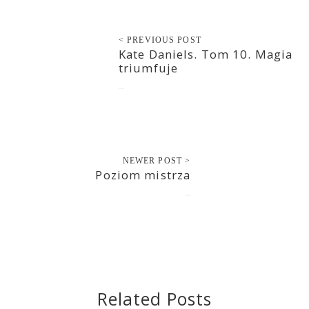
< PREVIOUS POST
Kate Daniels. Tom 10. Magia
triumfuje
2021-06-04
NEWER POST >
Poziom mistrza
2021-06-06
Related Posts