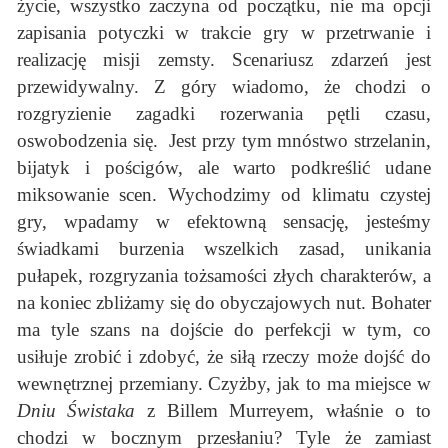
życie, wszystko zaczyna od początku, nie ma opcji
zapisania potyczki w trakcie gry w przetrwanie i
realizację misji zemsty. Scenariusz zdarzeń jest
przewidywalny. Z góry wiadomo, że chodzi o
rozgryzienie zagadki rozerwania pętli czasu,
oswobodzenia się. Jest przy tym mnóstwo strzelanin,
bijatyk i pościgów, ale warto podkreślić udane
miksowanie scen. Wychodzimy od klimatu czystej
gry, wpadamy w efektowną sensację, jesteśmy
świadkami burzenia wszelkich zasad, unikania
pułapek, rozgryzania tożsamości złych charakterów, a
na koniec zbliżamy się do obyczajowych nut. Bohater
ma tyle szans na dojście do perfekcji w tym, co
usiłuje zrobić i zdobyć, że siłą rzeczy może dojść do
wewnętrznej przemiany. Czyżby, jak to ma miejsce w
Dniu Świstaka
z Billem Murreyem, właśnie o to
chodzi w bocznym przesłaniu? Tyle że zamiast