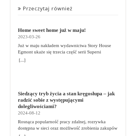
Przeczytaj również
Home sweet home już w maju!
2023-03-26
Już w maju nakładem wydawnictwa Story House
Egmont ukaże się trzecia część serii Supersi
scenarzysty Frederic Maupome. Ten tom nosi tytuł
[...]
Home sweet home. O czym tym razem poczytamy?
Troje dzieci z innej planety – Mat, Lili i Benji – są
obdarzone supermocami i wspomagane przez robota
o imieniu Al. Są rozdarte między chęcią
prowadzenia normalnego życia wśród ludzi a lękiem
Siedzący tryb życia a stan kręgosłupa – jak
przed odkryciem, kim są. W tej serii autorzy
radzić sobie z występującymi
podejmują takie tematy, jak poszukiwanie
dolegliwościami?
tożsamości, rodziny, samotności i odmienności pod
2024-08-12
przykrywką opowieści o superbohaterach. W
Rosnąca popularność pracy zdalnej, rozrywka
trzecim tomie rodzeństwo znalazło się w policyjnym
dostępna w sieci oraz możliwość zrobienia zakupów
potrzasku. Dzieci są ścigane, dlatego będą musiały
online sprawiają, że zmniejsza się nasza aktywność
opuścić swój dom i znaleźć nowe schronienie…