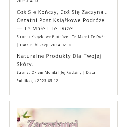
się z widzami swoimi lękami, wizją świata, a przede
2025-04-09
imprezę. W kwietniu widzimy się po raz kolejny w
wszystkim – swoim unikalnym poczuciem humoru.
EXPO XXI!
Coś Się Kończy, Coś Się Zaczyna...
„Bo się boi” w kinach od 21 kwietnia.
Ostatni Post Książkowe Podróże
— Te Małe I Te Duże!
Strona: Książkowe Podróże - Te Małe I Te Duże!
Data Publikacji: 2024-02-01
Naturalne Produkty Dla Twojej
Skóry.
Strona: Okiem Moniki I Jej Rodziny
Data
Publikacji: 2023-05-12