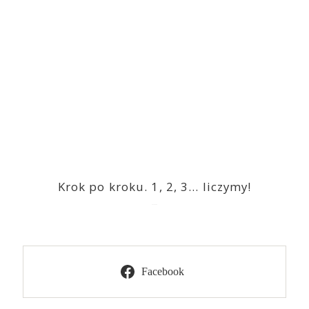
Krok po kroku. 1, 2, 3… liczymy!
2023-03-09
Facebook