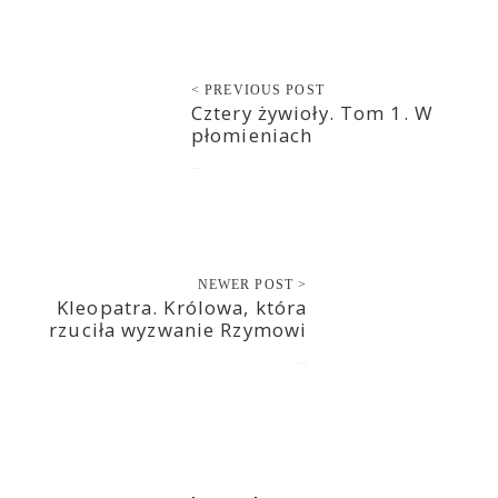
< PREVIOUS POST
Cztery żywioły. Tom 1. W
płomieniach
2021-06-04
NEWER POST >
Kleopatra. Królowa, która
rzuciła wyzwanie Rzymowi
2021-06-06