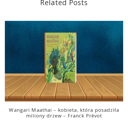
Related Posts
Wangari Maathai – kobieta, która posadziła
miliony drzew – Franck Prévot
2023-03-14