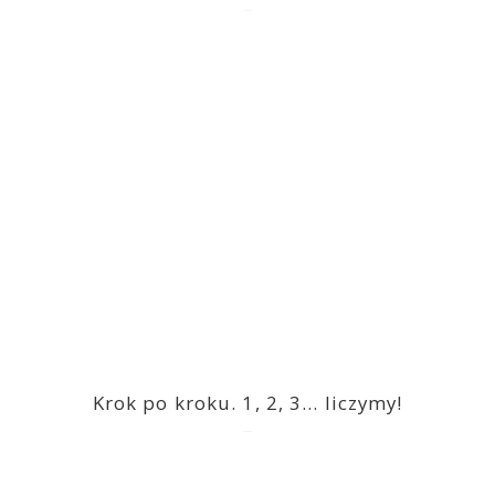
2023-03-09
Krok po kroku. 1, 2, 3… liczymy!
2023-03-09