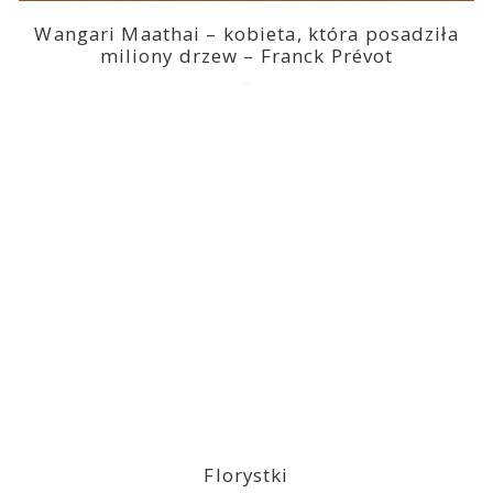
Wangari Maathai – kobieta, która posadziła
miliony drzew – Franck Prévot
2023-03-14
Florystki