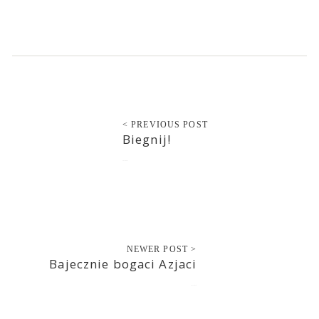
< PREVIOUS POST
Biegnij!
2021-09-13
NEWER POST >
Bajecznie bogaci Azjaci
2021-09-14