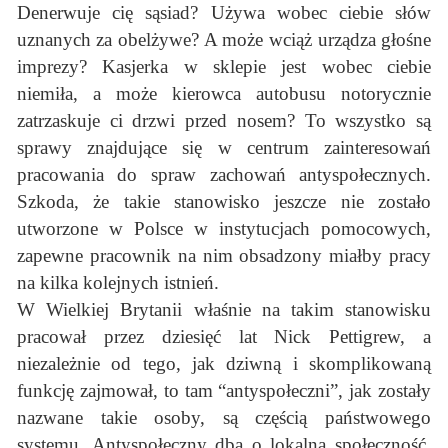
Denerwuje cię sąsiad? Używa wobec ciebie słów
uznanych za obelżywe? A może wciąż urządza głośne
imprezy? Kasjerka w sklepie jest wobec ciebie
niemiła, a może kierowca autobusu notorycznie
zatrzaskuje ci drzwi przed nosem? To wszystko są
sprawy znajdujące się w centrum zainteresowań
pracowania do spraw zachowań antyspołecznych.
Szkoda, że takie stanowisko jeszcze nie zostało
utworzone w Polsce w instytucjach pomocowych,
zapewne pracownik na nim obsadzony miałby pracy
na kilka kolejnych istnień.
W Wielkiej Brytanii właśnie na takim stanowisku
pracował przez dziesięć lat Nick Pettigrew, a
niezależnie od tego, jak dziwną i skomplikowaną
funkcję zajmował, to tam “antyspołeczni”, jak zostały
nazwane takie osoby, są częścią państwowego
systemu. Antyspołeczny dba o lokalną społeczność,