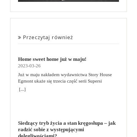
Przeczytaj również
Home sweet home już w maju!
2023-03-26
Już w maju nakładem wydawnictwa Story House
Egmont ukaże się trzecia część serii Supersi
scenarzysty Frederic Maupome. Ten tom nosi tytuł
[...]
Home sweet home. O czym tym razem poczytamy?
Troje dzieci z innej planety – Mat, Lili i Benji – są
obdarzone supermocami i wspomagane przez robota
o imieniu Al. Są rozdarte między chęcią
prowadzenia normalnego życia wśród ludzi a lękiem
Siedzący tryb życia a stan kręgosłupa – jak
przed odkryciem, kim są. W tej serii autorzy
radzić sobie z występującymi
podejmują takie tematy, jak poszukiwanie
dolegliwościami?