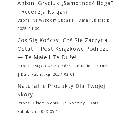
Wystawców i Obsługi. Na terenie hali nie zabraknie
Antoni Gryciuk „Samotność Boga”
(„Joker”, „Ona”) w swojej najbardziej zaskakującej
Waszych ulubionych Wystawców serwujących
roli. Twórca kultowych „Dziedzictwo. Hereditary” i
- Recenzja Książki
napoje oraz drobne przekąski a przed halą
„Midsommar. W biały dzień” zrealizował najbardziej
planujemy Strefę FoodTrucków. Życzymy Wam
Strona: Na Wysokim Obcasie
Data Publikacji:
osobisty film, który pozwolił mu w pełni podzielić
fantastycznego czasu oczekiwania na nadchodzącą
się z widzami swoimi lękami, wizją świata, a przede
2025-04-09
imprezę. W kwietniu widzimy się po raz kolejny w
wszystkim – swoim unikalnym poczuciem humoru.
EXPO XXI!
Coś Się Kończy, Coś Się Zaczyna...
„Bo się boi” w kinach od 21 kwietnia.
Ostatni Post Książkowe Podróże
— Te Małe I Te Duże!
Strona: Książkowe Podróże - Te Małe I Te Duże!
Data Publikacji: 2024-02-01
Naturalne Produkty Dla Twojej
Skóry.
Strona: Okiem Moniki I Jej Rodziny
Data
Publikacji: 2023-05-12