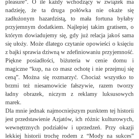
pleasure”. O ile każdy wchodzący w związek ma
nadzieję, że ta druga połówka nie okaże się
zadłużonym hazardzistą, to mała fortuna byłaby
przyjemnym dodatkiem. Najlepiej takim gratisem, o
którym dowiadujemy się, gdy już relacja jakoś sama
się ułoży. Może dlatego czytanie opowieści o księciu
z bajki sprawia dziwną w zdefiniowaniu przyjemność.
Piękne posiadłości, biżuteria w cenie domu i
magiczne “kup, na co masz ochotę i nie przejmuj się
ceną”. Można się rozmarzyć. Chociaż wszystko to
brzmi też niesamowicie fałszywie, razem tworzy
ładny obrazek, niczym z reklamy luksusowych
marek.
Dla mnie jednak najmocniejszym punktem tej historii
jest przedstawienie Azjatów, ich różnic kulturowych,
wewnętrznych podziałów i uprzedzeń. Przy okazji
lekkiej historii trochę rodem z “Mody na sukces”