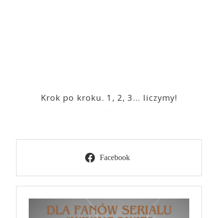
Krok po kroku. 1, 2, 3… liczymy!
2023-03-09
Facebook