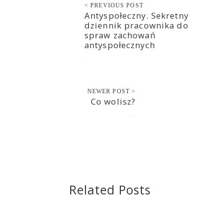
< PREVIOUS POST
Antyspołeczny. Sekretny
dziennik pracownika do
spraw zachowań
antyspołecznych
2021-09-14
NEWER POST >
Co wolisz?
2021-09-15
Related Posts