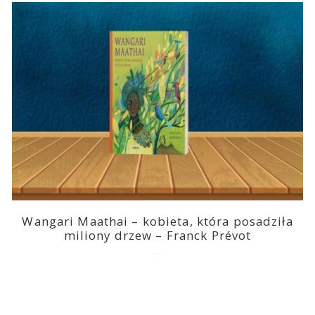
Wangari Maathai – kobieta, która posadziła
miliony drzew – Franck Prévot
2023-03-14