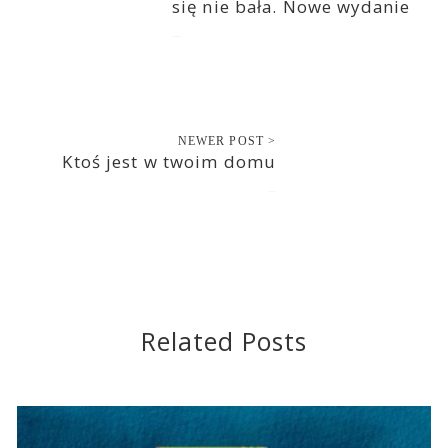
się nie bała. Nowe wydanie
2021-11-08
NEWER POST >
Ktoś jest w twoim domu
2021-11-10
Related Posts