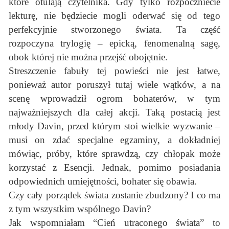
które otulają czytelnika. Gdy tylko rozpoczniecie
lekturę, nie będziecie mogli oderwać się od tego
perfekcyjnie stworzonego świata. Ta część
rozpoczyna trylogię – epicką, fenomenalną sagę,
obok której nie można przejść obojętnie.
Streszczenie fabuły tej powieści nie jest łatwe,
ponieważ autor poruszył tutaj wiele wątków, a na
scenę wprowadził ogrom bohaterów, w tym
najważniejszych dla całej akcji. Taką postacią jest
młody Davin, przed którym stoi wielkie wyzwanie –
musi on zdać specjalne egzaminy, a dokładniej
mówiąc, próby, które sprawdzą, czy chłopak może
korzystać z Esencji. Jednak, pomimo posiadania
odpowiednich umiejętności, bohater się obawia.
Czy cały porządek świata zostanie zbudzony? I co ma
z tym wszystkim wspólnego Davin?
Jak wspomniałam “Cień utraconego świata” to