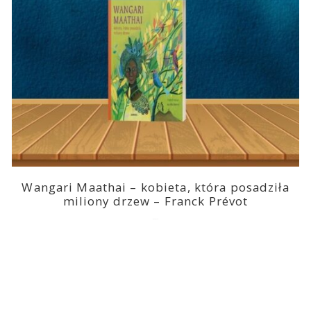
Wangari Maathai – kobieta, która posadziła
miliony drzew – Franck Prévot
2023-03-14