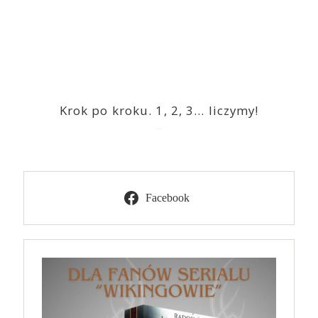
Krok po kroku. 1, 2, 3… liczymy!
2023-03-09
Facebook