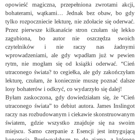
opowieść magiczna, przepełniona zwrotami akcji,
bohaterami, wątkami… Jednak bez obaw, bo gdy
tylko rozpoczniecie lekturę, nie zdołacie się oderwać.
Przez pierwsze kilkanaście stron czułam się lekko
zagubiona, bo autor nie oszczędza swoich
czytelników i nie raczy nas żadnymi
wprowadzeniami, ale gdy wpadłam już w pewien
rytm, nie mogłam się od książki oderwać. “Cień
utraconego świata? to cegiełka, ale gdy zakończyłam
lekturę, czułam, że koniecznie muszę poznać dalsze
losy bohaterów i odkryć, co wydarzyło się dalej!
Byłam zaskoczona, gdy dowiedziałam się, że “Cień
utraconego świata” to debiut autora. James Inslingot
raczy nas rozbudowanym i ciekawie skonstruowanym
światem, gdzie wszystko znajduje się na swoim
miejscu. Samo czerpanie z Esencji jest intrygującą
koncepcją. Porównałabym to do ziarna, z którego