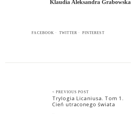
Klaudia Aleksandra Grabowska
FACEBOOK
TWITTER
PINTEREST
< PREVIOUS POST
Trylogia Licaniusa. Tom 1.
Cień utraconego świata
2021-11-09