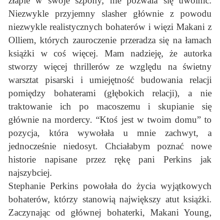
złapie w swoje szpony, nie pozwala się uwolnić.
Niezwykle przyjemny slasher głównie z powodu
niezwykle realistycznych bohaterów i więzi Makani z
Olliem, których zauroczenie przeradza się na łamach
książki w coś więcej. Mam nadzieję, że autorka
stworzy więcej thrillerów ze względu na świetny
warsztat pisarski i umiejętność budowania relacji
pomiędzy bohaterami (głębokich relacji), a nie
traktowanie ich po macoszemu i skupianie się
głównie na mordercy. “Ktoś jest w twoim domu” to
pozycja, która wywołała u mnie zachwyt, a
jednocześnie niedosyt. Chciałabym poznać nowe
historie napisane przez rękę pani Perkins jak
najszybciej.
Stephanie Perkins powołała do życia wyjątkowych
bohaterów, którzy stanowią największy atut książki.
Zaczynając od głównej bohaterki, Makani Young,