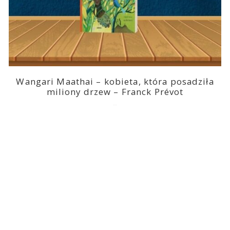
Wangari Maathai – kobieta, która posadziła
miliony drzew – Franck Prévot
2023-03-14