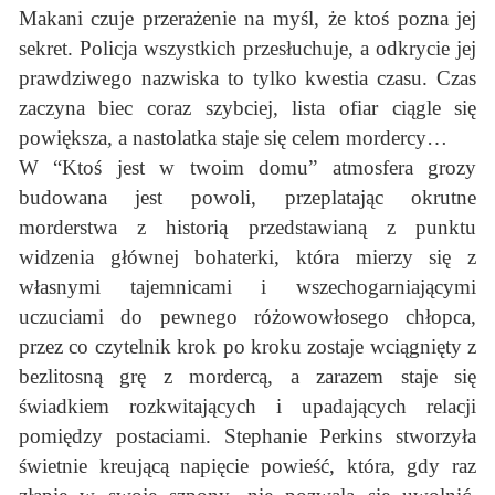
Makani czuje przerażenie na myśl, że ktoś pozna jej
sekret. Policja wszystkich przesłuchuje, a odkrycie jej
prawdziwego nazwiska to tylko kwestia czasu. Czas
zaczyna biec coraz szybciej, lista ofiar ciągle się
powiększa, a nastolatka staje się celem mordercy…
W “Ktoś jest w twoim domu” atmosfera grozy
budowana jest powoli, przeplatając okrutne
morderstwa z historią przedstawianą z punktu
widzenia głównej bohaterki, która mierzy się z
własnymi tajemnicami i wszechogarniającymi
uczuciami do pewnego różowowłosego chłopca,
przez co czytelnik krok po kroku zostaje wciągnięty z
bezlitosną grę z mordercą, a zarazem staje się
świadkiem rozkwitających i upadających relacji
pomiędzy postaciami. Stephanie Perkins stworzyła
świetnie kreującą napięcie powieść, która, gdy raz