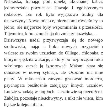
Nebraska, trafiając pod opiekę ukochanej babci,
jednocześnie porzucając Hawaje i egoistycznych
rodziców. Ten rok było wyjątkowo trudny dla
dziewczyny. Nowe miejsce, nieznajomi rówieśnicy to
jedno, ale najgorsze były wspomnienia z przeszłości.
Tajemnica, która zmusiła ją do zmiany nazwiska…
Dziewczyna nadal przyzwyczaja się do nowego
środowiska, mając u boku nowych przyjaciół i
walcząc ze swoim uczuciem do Olliego, chłopaka, z
którym spędziła wakacje, a który po rozpoczęciu roku
szkolnego zaczął ją ignorować. Makani stara się
odnaleźć w nowej sytuacji, ale Osborne ma inne
plany. W miasteczku zaczyna grasować morderca,
psychopata bezlitośnie zabijający innych uczniów.
Ludzie wpadają w popłoch. Uczniowie są przerażeni.
Zabójca pozostaje nieuchwytny, a nikt nie wiem, kim
będzie kolejna ofiara.