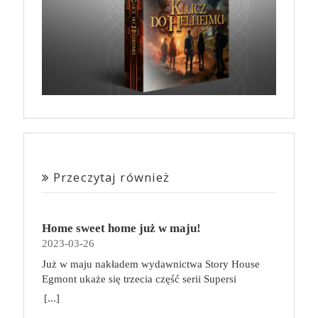
Przeczytaj również
Home sweet home już w maju!
2023-03-26
Już w maju nakładem wydawnictwa Story House
Egmont ukaże się trzecia część serii Supersi
scenarzysty Frederic Maupome. Ten tom nosi tytuł
[...]
Home sweet home. O czym tym razem poczytamy?