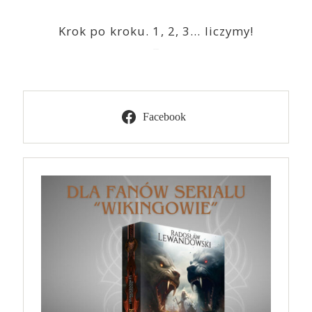
Krok po kroku. 1, 2, 3… liczymy!
2023-03-09
Facebook