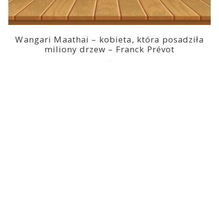
Wangari Maathai – kobieta, która posadziła
miliony drzew – Franck Prévot
2023-03-14