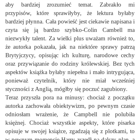
aby bardziej zrozumieć temat. Zabrakło mi
przypisów, które sprawiłyby, że lektura byłaby
bardziej płynna. Cała powieść jest ciekawie napisana i
czyta się ją bardzo szybko-Colin Cambell ma
niezwykły talent. Za wielki plus uważam również to,
że autorka pokazała, jak na niektóre sprawy patrzą
Brytyjczycy, opisując ich kulturę, narodowe cechy
oraz przywiązanie do rodziny królewskiej. Bez tych
aspektów książka byłaby niepełna i mało intrygująca,
ponieważ czytelnik, który nie miał wcześniej
styczności z Anglią, mógłby się poczuć zagubiony.
Teraz przyszła pora na minusy: chociaż z początku
autorka zachowała obiektywizm, po pewnym czasie
odniosłam wrażenie, że Campbell nie polubiła
księżnej. Chociaż wszystkie aspekty, które pisarka
opisuje w swojej książce, zgadzają się z plotkami, to
w pewnym momencie Harry zszedł na dalszy plan, a