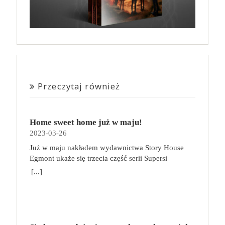
Przeczytaj również
Home sweet home już w maju!
2023-03-26
Już w maju nakładem wydawnictwa Story House
Egmont ukaże się trzecia część serii Supersi
scenarzysty Frederic Maupome. Ten tom nosi tytuł
[...]
Home sweet home. O czym tym razem poczytamy?
Troje dzieci z innej planety – Mat, Lili i Benji – są
obdarzone supermocami i wspomagane przez robota
o imieniu Al. Są rozdarte między chęcią
prowadzenia normalnego życia wśród ludzi a lękiem