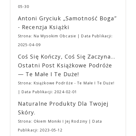
dotyczył jedynie tych, którzy z imprezy wyjść nie
jednego z najbardziej interesujących współczesnych
05-30
mogą lub nie powinni tego robić czyli Gości,
reżyserów, Ariego Astera, z Joaquinem Phoenixem
Wystawców i Obsługi. Na terenie hali nie zabraknie
Antoni Gryciuk „Samotność Boga”
(„Joker”, „Ona”) w swojej najbardziej zaskakującej
Waszych ulubionych Wystawców serwujących
roli. Twórca kultowych „Dziedzictwo. Hereditary” i
- Recenzja Książki
napoje oraz drobne przekąski a przed halą
„Midsommar. W biały dzień” zrealizował najbardziej
planujemy Strefę FoodTrucków. Życzymy Wam
Strona: Na Wysokim Obcasie
Data Publikacji:
osobisty film, który pozwolił mu w pełni podzielić
fantastycznego czasu oczekiwania na nadchodzącą
się z widzami swoimi lękami, wizją świata, a przede
2025-04-09
imprezę. W kwietniu widzimy się po raz kolejny w
wszystkim – swoim unikalnym poczuciem humoru.
EXPO XXI!
Coś Się Kończy, Coś Się Zaczyna...
„Bo się boi” w kinach od 21 kwietnia.
Ostatni Post Książkowe Podróże
— Te Małe I Te Duże!
Strona: Książkowe Podróże - Te Małe I Te Duże!
Data Publikacji: 2024-02-01
Naturalne Produkty Dla Twojej
Skóry.
Strona: Okiem Moniki I Jej Rodziny
Data
Publikacji: 2023-05-12