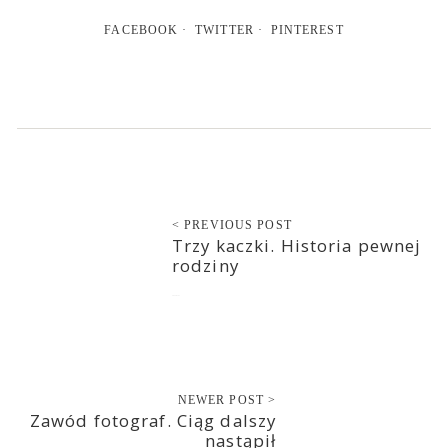
FACEBOOK
TWITTER
PINTEREST
< PREVIOUS POST
Trzy kaczki. Historia pewnej
rodziny
2022-01-27
NEWER POST >
Zawód fotograf. Ciąg dalszy
nastąpił