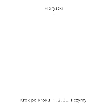
Florystki
2023-03-09
Krok po kroku. 1, 2, 3… liczymy!
2023-03-09