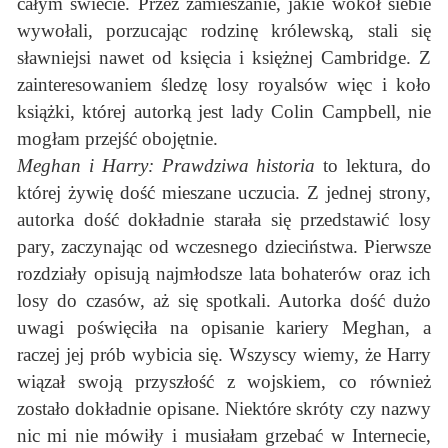
całym świecie. Przez zamieszanie, jakie wokół siebie
wywołali, porzucając rodzinę królewską, stali się
sławniejsi nawet od księcia i księżnej Cambridge. Z
zainteresowaniem śledzę losy royalsów więc i koło
książki, której autorką jest lady Colin Campbell, nie
mogłam przejść obojętnie.
Meghan i Harry: Prawdziwa historia
to lektura, do
której żywię dość mieszane uczucia. Z jednej strony,
autorka dość dokładnie starała się przedstawić losy
pary, zaczynając od wczesnego dzieciństwa. Pierwsze
rozdziały opisują najmłodsze lata bohaterów oraz ich
losy do czasów, aż się spotkali. Autorka dość dużo
uwagi poświęciła na opisanie kariery Meghan, a
raczej jej prób wybicia się. Wszyscy wiemy, że Harry
wiązał swoją przyszłość z wojskiem, co również
zostało dokładnie opisane. Niektóre skróty czy nazwy
nic mi nie mówiły i musiałam grzebać w Internecie,