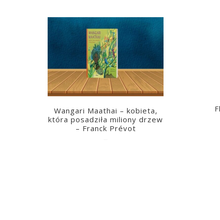
F
Wangari Maathai – kobieta,
która posadziła miliony drzew
– Franck Prévot
2023-03-14