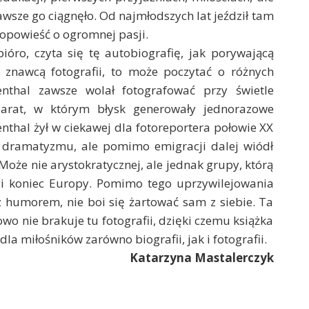
awsze go ciągnęło. Od najmłodszych lat jeździł tam
 opowieść o ogromnej pasji.
ióro, czyta się tę autobiografię, jak porywającą
m znawcą fotografii, to może poczytać o różnych
enthal zawsze wolał fotografować przy świetle
rat, w którym błysk generowały jednorazowe
enthal żył w ciekawej dla fotoreportera połowie XX
o dramatyzmu, ale pomimo emigracji dalej wiódł
Może nie arystokratycznej, ale jednak grupy, którą
gi koniec Europy. Pomimo tego uprzywilejowania
z humorem, nie boi się żartować sam z siebie. Ta
wo nie brakuje tu fotografii, dzięki czemu książka
a miłośników zarówno biografii, jak i fotografii.
Katarzyna Mastalerczyk