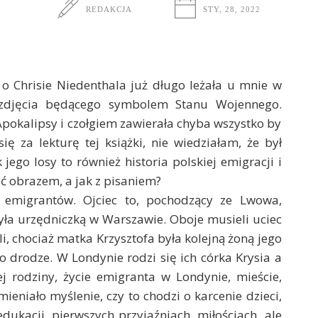
REDAKCJA
STY, 28, 2022
 o Chrisie Niedenthala już długo leżała u mnie w
 zdjęcia będącego symbolem Stanu Wojennego.
pokalipsy i czołgiem zawierała chyba wszystko by
ę za lekturę tej książki, nie wiedziałam, że był
go losy to również historia polskiej emigracji i
ać obrazem, a jak z pisaniem?
h emigrantów. Ojciec to, pochodzący ze Lwowa,
yła urzędniczką w Warszawie. Oboje musieli uciec
ali, chociaż matka Krzysztofa była kolejną żoną jego
go drodze. W Londynie rodzi się ich córka Krysia a
ej rodziny, życie emigranta w Londynie, mieście,
mieniało myślenie, czy to chodzi o karcenie dzieci,
dukacji, pierwszych przyjaźniach, miłościach, ale