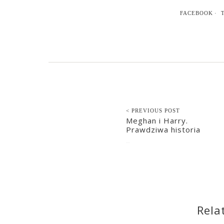
FACEBOOK
< PREVIOUS POST
Meghan i Harry.
Prawdziwa historia
2022-01-27
Rela