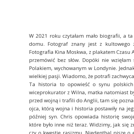
W 2021 roku czytałam mało biografii, a ta
domu. Fotograf znany jest z kultowego
Fotografia Kina Moskwa, z plakatem Czasu A
przemówić bez słów. Dopóki nie wzięłam si
Polakiem, wychowanym w Londynie. Jednak je
wielkiej pasji. Wiadomo, że potrafi zachwyc
Ta historia to opowieść o synu polskic
wiceprokurator z Wilna, matka natomiast b
przed wojną i trafili do Anglii, tam się pozn
ojca, którą wojna i historia postawiły na je
później syn. Chris opowiada historię swoj
które było inne niż teraz. Widzimy, jak się z
czy o kwestie rasizmu. Niedenthal pisze o e