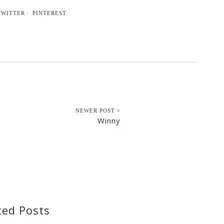
TWITTER
PINTEREST
NEWER POST >
Winny
2022-01-28
ted Posts