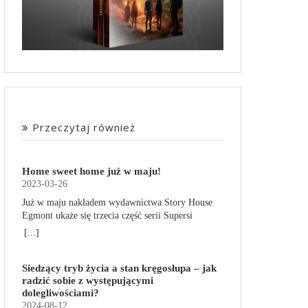
Przeczytaj również
Home sweet home już w maju!
2023-03-26
Już w maju nakładem wydawnictwa Story House
Egmont ukaże się trzecia część serii Supersi
scenarzysty Frederic Maupome. Ten tom nosi tytuł
[...]
Home sweet home. O czym tym razem poczytamy?
Troje dzieci z innej planety – Mat, Lili i Benji – są
Siedzący tryb życia a stan kręgosłupa – jak
obdarzone supermocami i wspomagane przez
radzić sobie z występującymi
robota o imieniu Al. Są rozdarte między chęcią
dolegliwościami?
prowadzenia normalnego życia wśród ludzi a
2024-08-12
lękiem przed odkryciem, kim są. W tej serii