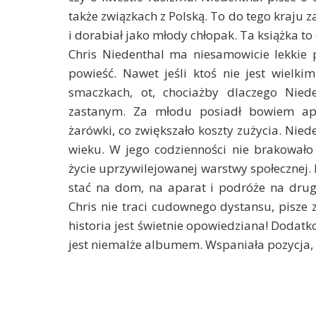
także związkach z Polską. To do tego kraju z
i dorabiał jako młody chłopak. Ta książka to
Chris Niedenthal ma niesamowicie lekkie p
powieść. Nawet jeśli ktoś nie jest wielki
smaczkach, ot, chociażby dlaczego Nied
zastanym. Za młodu posiadł bowiem apa
żarówki, co zwiększało koszty zużycia. Nied
wieku. W jego codzienności nie brakował
życie uprzywilejowanej warstwy społecznej. 
stać na dom, na aparat i podróże na dru
Chris nie traci cudownego dystansu, pisze 
historia jest świetnie opowiedziana! Dodatko
jest niemalże albumem. Wspaniała pozycja, dl