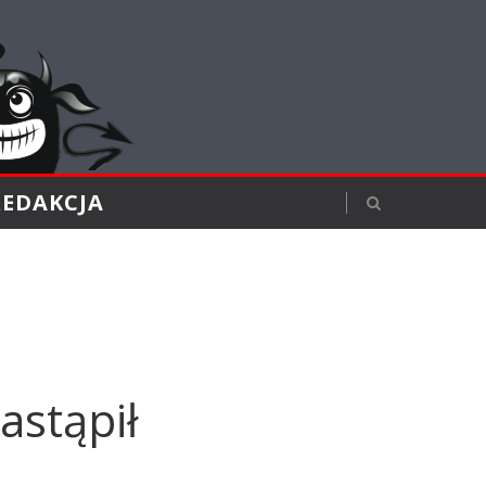
REDAKCJA
astąpił