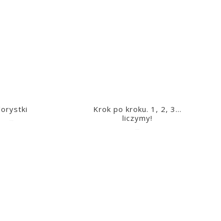
lorystki
Krok po kroku. 1, 2, 3…
liczymy!
2023-03-09
2023-03-09