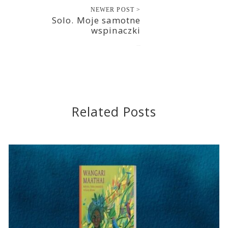
NEWER POST >
Solo. Moje samotne
wspinaczki
2022-04-05
Related Posts