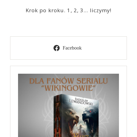
Krok po kroku. 1, 2, 3… liczymy!
2023-03-09
Facebook