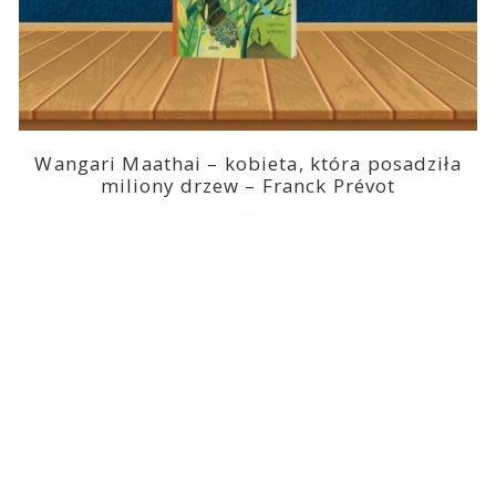
Wangari Maathai – kobieta, która posadziła
miliony drzew – Franck Prévot
2023-03-14