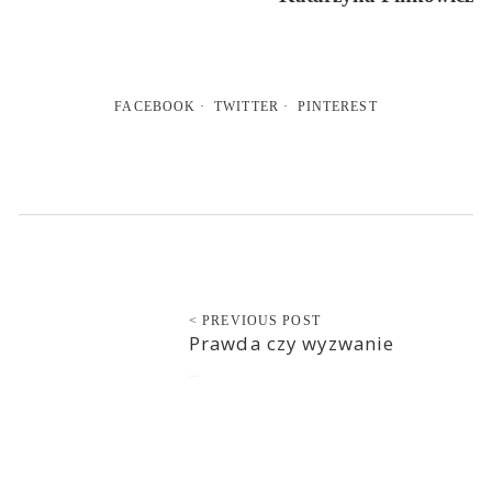
FACEBOOK
TWITTER
PINTEREST
< PREVIOUS POST
Prawda czy wyzwanie
2022-04-04