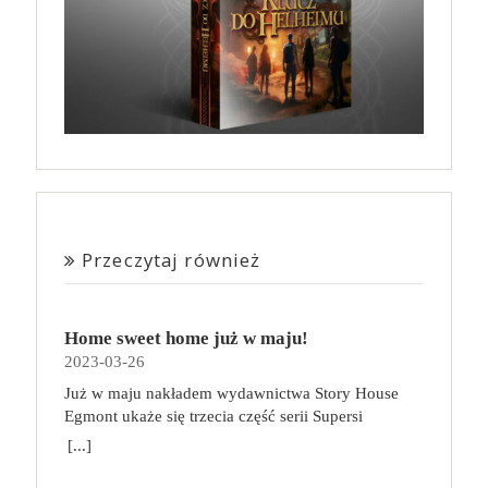
Przeczytaj również
Home sweet home już w maju!
2023-03-26
Już w maju nakładem wydawnictwa Story House
Egmont ukaże się trzecia część serii Supersi
scenarzysty Frederic Maupome. Ten tom nosi tytuł
[...]
Home sweet home. O czym tym razem poczytamy?
Troje dzieci z innej planety – Mat, Lili i Benji – są