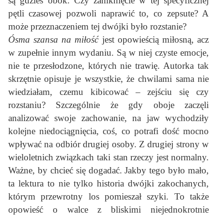
są gdzieś obok. Czy zamknięcie w tej specyficznej
pętli czasowej pozwoli naprawić to, co zepsute? A
może przeznaczeniem tej dwójki było rozstanie?
Ósma szansa na miłość
jest opowieścią miłosną, acz
w zupełnie innym wydaniu. Są w niej czyste emocje,
nie te przesłodzone, których nie trawię. Autorka tak
skrzętnie opisuje je wszystkie, że chwilami sama nie
wiedziałam, czemu kibicować – zejściu się czy
rozstaniu? Szczególnie że gdy oboje zaczęli
analizować swoje zachowanie, na jaw wychodziły
kolejne niedociągnięcia, coś, co potrafi dość mocno
wpływać na odbiór drugiej osoby. Z drugiej strony w
wieloletnich związkach taki stan rzeczy jest normalny.
Ważne, by chcieć się dogadać. Jakby tego było mało,
ta lektura to nie tylko historia dwójki zakochanych,
którym przewrotny los pomieszał szyki. To także
opowieść o walce z bliskimi niejednokrotnie