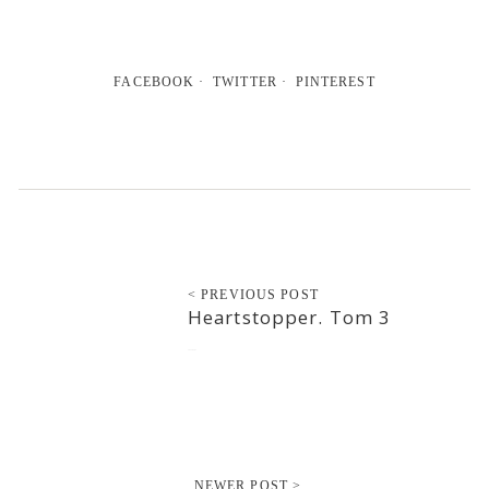
FACEBOOK
TWITTER
PINTEREST
< PREVIOUS POST
Heartstopper. Tom 3
2022-04-03
NEWER POST >