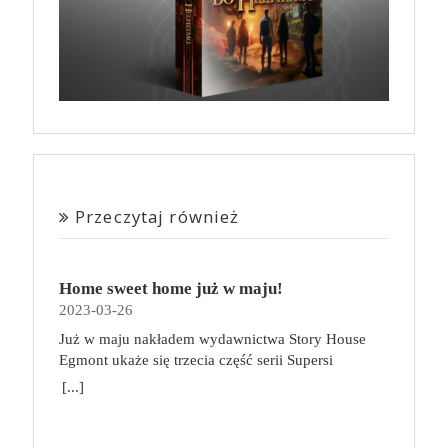
Przeczytaj również
Home sweet home już w maju!
2023-03-26
Już w maju nakładem wydawnictwa Story House
Egmont ukaże się trzecia część serii Supersi
scenarzysty Frederic Maupome. Ten tom nosi tytuł
[...]
Home sweet home. O czym tym razem poczytamy?
Troje dzieci z innej planety – Mat, Lili i Benji – są
obdarzone supermocami i wspomagane przez robota