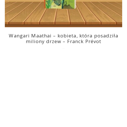
Wangari Maathai – kobieta, która posadziła
miliony drzew – Franck Prévot
2023-03-14