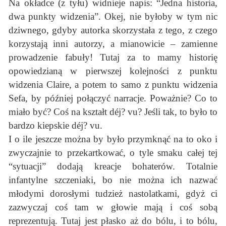
Na okładce (z tyłu) widnieje napis: “Jedna historia,
dwa punkty widzenia”. Okej, nie byłoby w tym nic
dziwnego, gdyby autorka skorzystała z tego, z czego
korzystają inni autorzy, a mianowicie – zamienne
prowadzenie fabuły! Tutaj za to mamy historię
opowiedzianą w pierwszej kolejności z punktu
widzenia Claire, a potem to samo z punktu widzenia
Sefa, by później połączyć narracje. Poważnie? Co to
miało być? Coś na kształt déj? vu? Jeśli tak, to było to
bardzo kiepskie déj? vu.
I o ile jeszcze można by było przymknąć na to oko i
zwyczajnie to przekartkować, o tyle smaku całej tej
“sytuacji” dodają kreacje bohaterów. Totalnie
infantylne szczeniaki, bo nie można ich nazwać
młodymi dorosłymi tudzież nastolatkami, gdyż ci
zazwyczaj coś tam w głowie mają i coś sobą
reprezentują. Tutaj jest płasko aż do bólu, i to bólu,