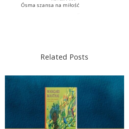
Ósma szansa na miłość
2022-04-04
Related Posts