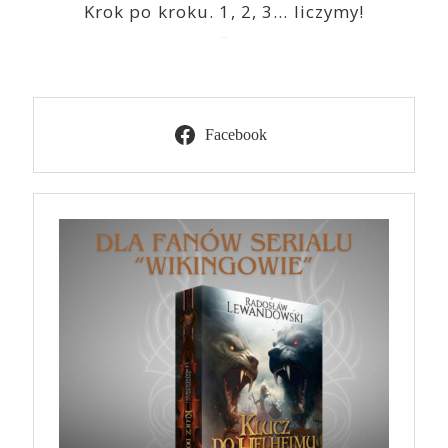
Krok po kroku. 1, 2, 3… liczymy!
2023-03-09
Facebook