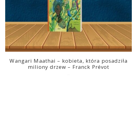
Wangari Maathai – kobieta, która posadziła
miliony drzew – Franck Prévot
2023-03-14