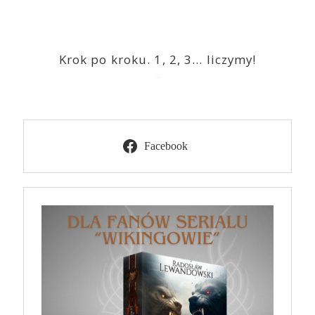
Krok po kroku. 1, 2, 3… liczymy!
2023-03-09
Facebook