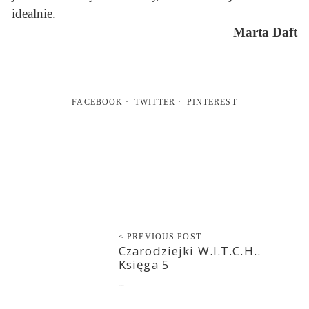
idealnie.
Marta Daft
FACEBOOK
TWITTER
PINTEREST
< PREVIOUS POST
Czarodziejki W.I.T.C.H..
Księga 5
2022-06-17