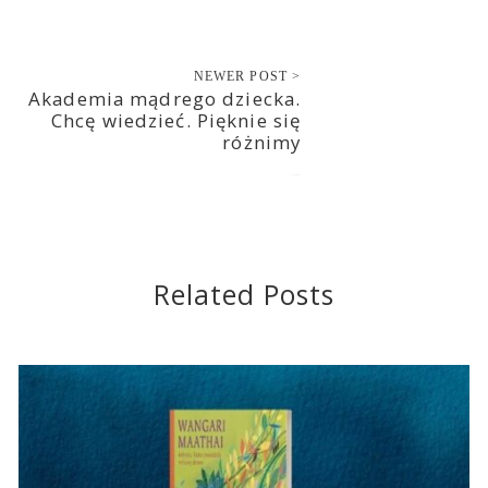
NEWER POST >
Akademia mądrego dziecka.
Chcę wiedzieć. Pięknie się
różnimy
2022-06-19
Related Posts