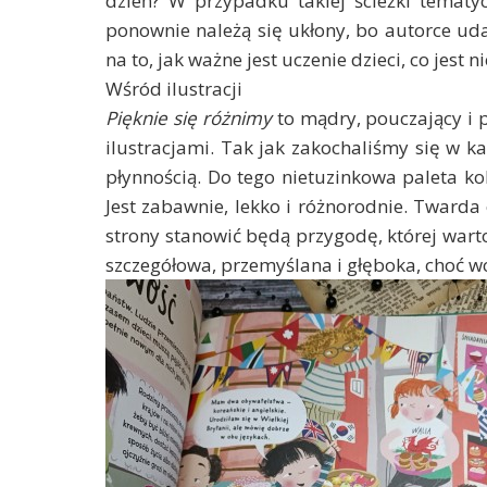
dzień? W przypadku takiej ścieżki tematy
ponownie należą się ukłony, bo autorce uda
na to, jak ważne jest uczenie dzieci, co jes
Wśród ilustracji
Pięknie się różnimy
to mądry, pouczający i p
ilustracjami. Tak jak zakochaliśmy się w k
płynnością. Do tego nietuzinkowa paleta kol
Jest zabawnie, lekko i różnorodnie. Twarda
strony stanowić będą przygodę, której warto
szczegółowa, przemyślana i głęboka, choć wc