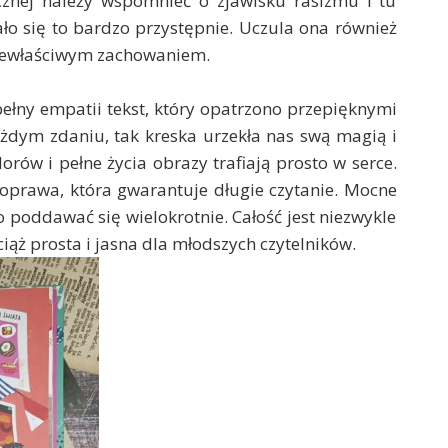
cznej należy wspomnieć o zjawisku rasizmu i tu
ło się to bardzo przystępnie. Uczula ona również
t niewłaściwym zachowaniem.
ełny empatii tekst, który opatrzono przepięknymi
ażdym zdaniu, tak kreska urzekła nas swą magią i
orów i pełne życia obrazy trafiają prosto w serce.
 oprawa, która gwarantuje długie czytanie. Mocne
 poddawać się wielokrotnie. Całość jest niezwykle
iąż prosta i jasna dla młodszych czytelników.