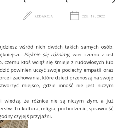
REDAKCJA
CZE, 19, 2022
znajdziesz wśród nich dwóch takich samych osób.
iękniejsze.
Pięknie się różnimy,
wiec czemu z ust
o, czemu ktoś wciąż się śmieje z rudowłosych lub
dzić powinien uczyć swoje pociechy empatii oraz
orce i zachowania, które dzieci przenoszą na swoje
tworzyć miejsce, gdzie inność nie jest niczym
ci wiedzą, że różnice nie są niczym złym, a już
rstw. Tu kultura, religia, pochodzenie, sprawność
 godny czyjejś przyjaźni.