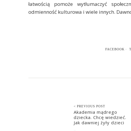
łatwością pomoże wytłumaczyć społeczn
odmienność kulturowa i wiele innych. Dawno
FACEBOOK
< PREVIOUS POST
Akademia mądrego
dziecka. Chcę wiedzieć.
Jak dawniej żyły dzieci
2022-06-19