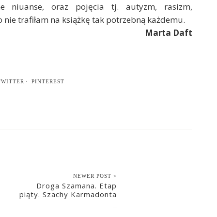
e niuanse, oraz pojęcia tj. autyzm, rasizm,
 nie trafiłam na książkę tak potrzebną każdemu.
Marta Daft
TWITTER
PINTEREST
NEWER POST >
Droga Szamana. Etap
piąty. Szachy Karmadonta
2022-06-20