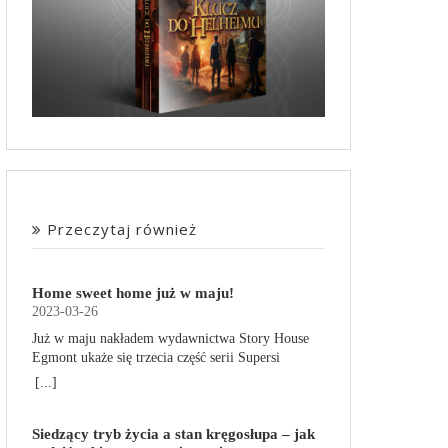
Przeczytaj również
Home sweet home już w maju!
2023-03-26
Już w maju nakładem wydawnictwa Story House
Egmont ukaże się trzecia część serii Supersi
scenarzysty Frederic Maupome. Ten tom nosi tytuł
[...]
Home sweet home. O czym tym razem poczytamy?
Troje dzieci z innej planety – Mat, Lili i Benji – są
Siedzący tryb życia a stan kręgosłupa – jak
obdarzone supermocami i wspomagane przez