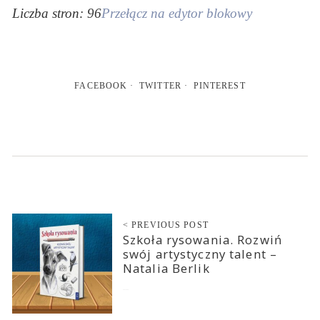
Liczba stron: 96
Przełącz na edytor blokowy
FACEBOOK
TWITTER
PINTEREST
< PREVIOUS POST
Szkoła rysowania. Rozwiń
swój artystyczny talent –
Natalia Berlik
2023-10-26