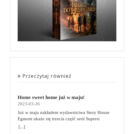
Przeczytaj również
Home sweet home już w maju!
2023-03-26
Już w maju nakładem wydawnictwa Story House
Egmont ukaże się trzecia część serii Supersi
scenarzysty Frederic Maupome. Ten tom nosi tytuł
[...]
Home sweet home. O czym tym razem poczytamy?