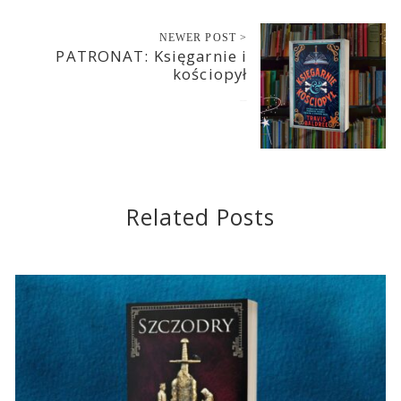
NEWER POST >
PATRONAT: Księgarnie i
kościopył
2023-10-27
Related Posts