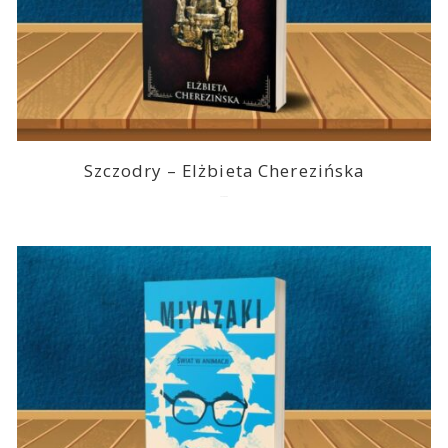
Szczodry – Elżbieta Cherezińska
2026-08-04