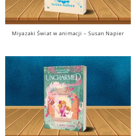
Miyazaki Świat w animacji – Susan Napier
2026-07-11