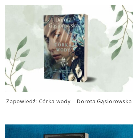
Zapowiedź: Córka wody – Dorota Gąsiorowska
2026-08-05