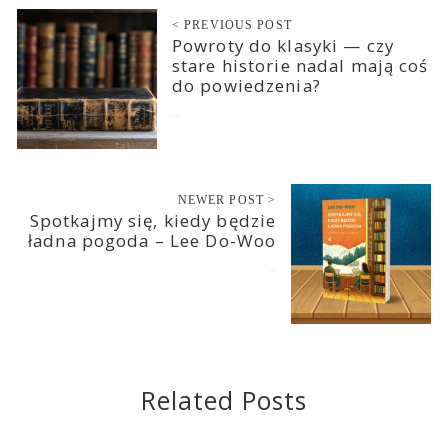
< PREVIOUS POST
Powroty do klasyki — czy
stare historie nadal mają coś
do powiedzenia?
2026-05-14
NEWER POST >
Spotkajmy się, kiedy będzie
ładna pogoda – Lee Do-Woo
2026-05-22
Related Posts