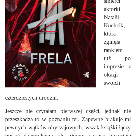
śmierci
aktorki
Natalii
Kuchcik,
która
zginęła
rankiem
tuż po
imprezie z
okazji
swoich
czterdziestych urodzin.
Jeszcze nie czytałam pierwszej części, jednak nie
przeszkadza to w poznaniu tej. Zapewne brakuje mi
pewnych wątków obyczajowych, wszak książki łączy
postać dziennikarza, ale główna sprawa pozostaje