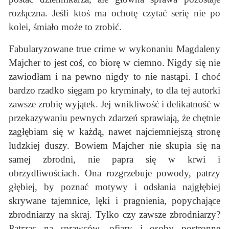
rozłączna. Jeśli ktoś ma ochotę czytać serię nie po
kolei, śmiało może to zrobić.
Fabularyzowane true crime w wykonaniu Magdaleny
Majcher to jest coś, co biorę w ciemno. Nigdy się nie
zawiodłam i na pewno nigdy to nie nastąpi. I choć
bardzo rzadko sięgam po kryminały, to dla tej autorki
zawsze zrobię wyjątek. Jej wnikliwość i delikatność w
przekazywaniu pewnych zdarzeń sprawiają, że chętnie
zagłębiam się w każdą, nawet najciemniejszą stronę
ludzkiej duszy. Bowiem Majcher nie skupia się na
samej zbrodni, nie papra się w krwi i
obrzydliwościach. Ona rozgrzebuje powody, patrzy
głębiej, by poznać motywy i odsłania najgłębiej
skrywane tajemnice, lęki i pragnienia, popychające
zbrodniarzy na skraj. Tylko czy zawsze zbrodniarzy?
Patrząc na sprawców, ofiary i osoby postronne