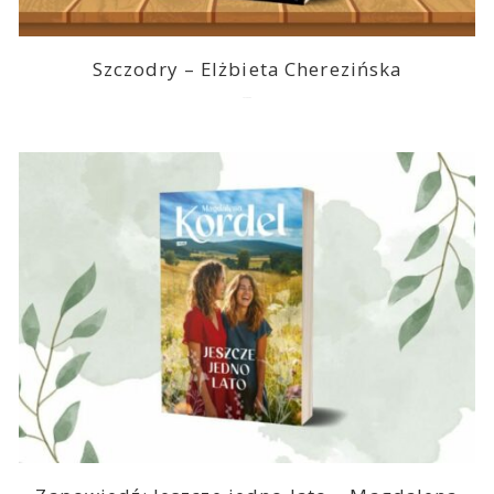
Szczodry – Elżbieta Cherezińska
2026-08-04