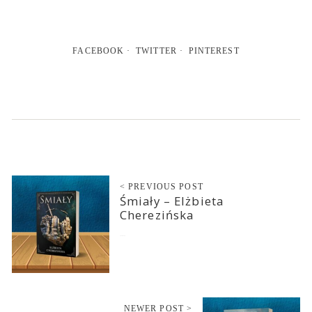
FACEBOOK
TWITTER
PINTEREST
< PREVIOUS POST
Śmiały – Elżbieta
Cherezińska
2026-03-30
NEWER POST >