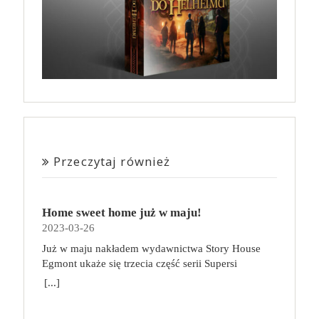
Przeczytaj również
Home sweet home już w maju!
2023-03-26
Już w maju nakładem wydawnictwa Story House
Egmont ukaże się trzecia część serii Supersi
scenarzysty Frederic Maupome. Ten tom nosi tytuł
[...]
Home sweet home. O czym tym razem poczytamy?
Troje dzieci z innej planety – Mat, Lili i Benji – są