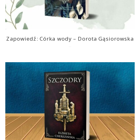
Zapowiedź: Córka wody – Dorota Gąsiorowska
2026-08-05